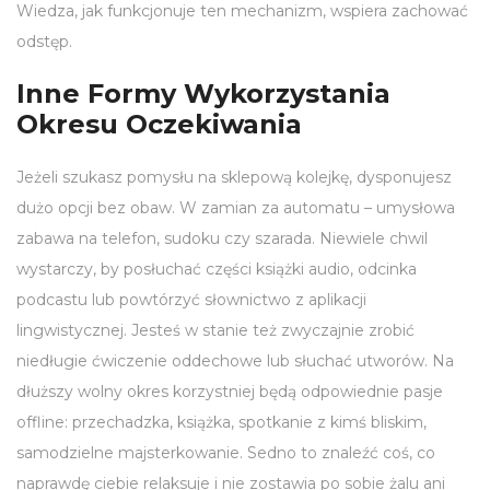
Wiedza, jak funkcjonuje ten mechanizm, wspiera zachować
odstęp.
Inne Formy Wykorzystania
Okresu Oczekiwania
Jeżeli szukasz pomysłu na sklepową kolejkę, dysponujesz
dużo opcji bez obaw. W zamian za automatu – umysłowa
zabawa na telefon, sudoku czy szarada. Niewiele chwil
wystarczy, by posłuchać części książki audio, odcinka
podcastu lub powtórzyć słownictwo z aplikacji
lingwistycznej. Jesteś w stanie też zwyczajnie zrobić
niedługie ćwiczenie oddechowe lub słuchać utworów. Na
dłuższy wolny okres korzystniej będą odpowiednie pasje
offline: przechadzka, książka, spotkanie z kimś bliskim,
samodzielne majsterkowanie. Sedno to znaleźć coś, co
naprawdę ciebie relaksuje i nie zostawia po sobie żalu ani