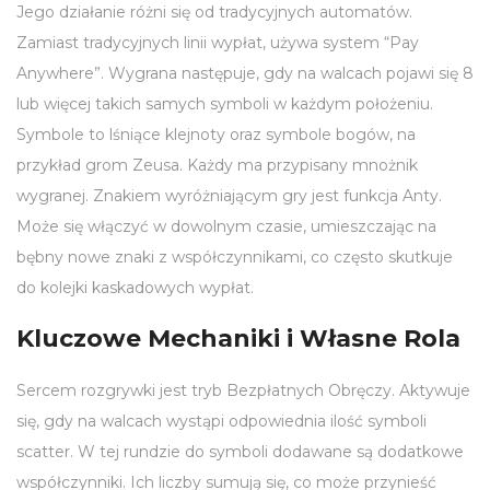
Jego działanie różni się od tradycyjnych automatów.
Zamiast tradycyjnych linii wypłat, używa system “Pay
Anywhere”. Wygrana następuje, gdy na walcach pojawi się 8
lub więcej takich samych symboli w każdym położeniu.
Symbole to lśniące klejnoty oraz symbole bogów, na
przykład grom Zeusa. Każdy ma przypisany mnożnik
wygranej. Znakiem wyróżniającym gry jest funkcja Anty.
Może się włączyć w dowolnym czasie, umieszczając na
bębny nowe znaki z współczynnikami, co często skutkuje
do kolejki kaskadowych wypłat.
Kluczowe Mechaniki i Własne Rola
Sercem rozgrywki jest tryb Bezpłatnych Obręczy. Aktywuje
się, gdy na walcach wystąpi odpowiednia ilość symboli
scatter. W tej rundzie do symboli dodawane są dodatkowe
współczynniki. Ich liczby sumują się, co może przynieść