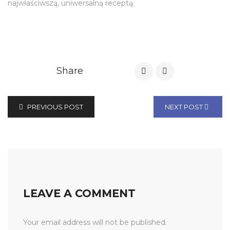
najwłaściwszą, uniwersalną receptą.
Share
PREVIOUS POST
NEXT POST
LEAVE A COMMENT
Your email address will not be published.