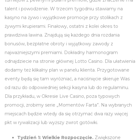
turniejów z pewnymi pulami premiów, gdzie znaczenie ma
talent i powodzenie. W trzecim tygodniu stawiamy na
kasyno na żywo i wyjątkowe promocje przy stolikach z
żywymi krupierami. Finałowy, ostatni z kolei okres to
prawdziwa lawina. Znajdują się każdego dnia rozdania
bonusów, bezpłatne obroty i wyjątkowy zawody z
najważniejszymi premiami. Dokładny harmonogram
odnajdziecie na stronie głównej Lotto Casino. Dla ułatwienia
dodamy też klikalny plan w panelu klienta. Przygotowane
eventy będą się tam wyróżniać, a naciśnięcie skieruje Was
od razu do odpowiedniej sekcji kasyna lub do regulaminu.
Dla przykładu, w Okresie Live Casino, poza typowych
promocji, zrobimy serie „Momentów Farta”. Na wybranych
miejscach będzie wtedy da się otrzymać dwa razy więcej
pkt w rywalizacji lub wyższy zwrot gotówki.
Tydzień 1: Wielkie Rozpoczęcie.
Zwiększone