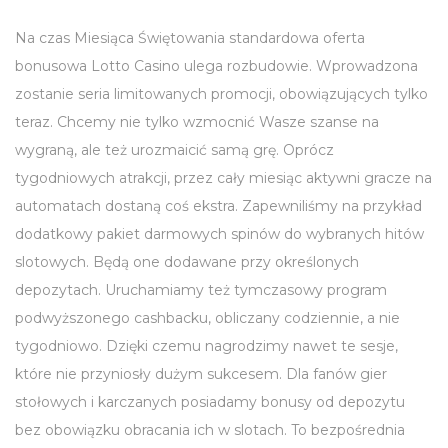
Na czas Miesiąca Świętowania standardowa oferta
bonusowa Lotto Casino ulega rozbudowie. Wprowadzona
zostanie seria limitowanych promocji, obowiązujących tylko
teraz. Chcemy nie tylko wzmocnić Wasze szanse na
wygraną, ale też urozmaicić samą grę. Oprócz
tygodniowych atrakcji, przez cały miesiąc aktywni gracze na
automatach dostaną coś ekstra. Zapewniliśmy na przykład
dodatkowy pakiet darmowych spinów do wybranych hitów
slotowych. Będą one dodawane przy określonych
depozytach. Uruchamiamy też tymczasowy program
podwyższonego cashbacku, obliczany codziennie, a nie
tygodniowo. Dzięki czemu nagrodzimy nawet te sesje,
które nie przyniosły dużym sukcesem. Dla fanów gier
stołowych i karczanych posiadamy bonusy od depozytu
bez obowiązku obracania ich w slotach. To bezpośrednia