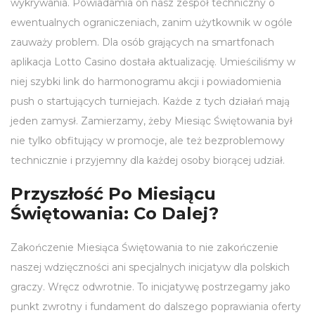
wykrywania. Powiadamia on nasz zespół techniczny o
ewentualnych ograniczeniach, zanim użytkownik w ogóle
zauważy problem. Dla osób grających na smartfonach
aplikacja Lotto Casino dostała aktualizację. Umieściliśmy w
niej szybki link do harmonogramu akcji i powiadomienia
push o startujących turniejach. Każde z tych działań mają
jeden zamysł. Zamierzamy, żeby Miesiąc Świętowania był
nie tylko obfitujący w promocje, ale też bezproblemowy
technicznie i przyjemny dla każdej osoby biorącej udział.
Przyszłość Po Miesiącu
Świętowania: Co Dalej?
Zakończenie Miesiąca Świętowania to nie zakończenie
naszej wdzięczności ani specjalnych inicjatyw dla polskich
graczy. Wręcz odwrotnie. To inicjatywę postrzegamy jako
punkt zwrotny i fundament do dalszego poprawiania oferty