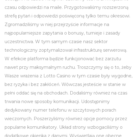
czasu odpowiedzi na maile. Przygotowaliśmy rozszerzoną
strefę pytań i odpowiedzi poświęconą tylko temu okresowi.
Zgromadziliśmy w niej przejrzyście informacje na
najpopularniejsze zapytania o bonusy, turnieje i zasady
uczestnictwa. W tym samym czasie nasz sektor
technologiczny zoptymalizował infrastrukturę serwerową.
W efekcie platforma będzie funkcjonować bez zarzutu
nawet przy maksymalnym ruchu. Troszczymy się o to, żeby
Wasze wrażenia z Lotto Casino w tym czasie były wygodne,
bez ryzyka i bez zakłóceń. Wówczas jesteście w stanie w
pełni oddać się na obchodach. Dodaliśmy również na czas
trwania nowe sposoby komunikacji. Udostępnimy
dedykowany numer telefonu w szczytowych porach
wieczornych. Poszerzyliśmy również opcje pomocy przez
popularne komunikatory. Układ strony wzbogaciliśmy o
dodatkowe okienka z danymi. Wyświetlają one obecne