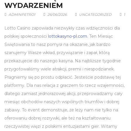
WYDARZENIEM
ADMINPETRO1
26/06/2026
UNCATEGORIZED
1
Lotto Casino zapowiada niezwykły czas wdzięczności dla
polskiej społeczności
lottokasyno-pl.com
. Ten Miesiąc
Świętowania to nasz pomysł na okazanie, jak bardzo
szanujemy Wasze wkład, przywiązanie i zapał, którą
przekazujecie do naszego kasyna. Na najbliższe tygodnie
przygotowaliśmy wiele atrakcji, premii i niespodzianek.
Pragniemy się po prostu odpłacić. Jesteście podstawę tej
platformy. Dla nas relacja z graczem to rzecz wzajemności,
dlatego zamiast jednorazowej akcji, przeprowadzamy cały
miesiąc obchodów naszych wspólnych triumfów i dobrej
zabawy. To event demonstruje, że leży nam nie tylko na
oferowaniu dobrej rozrywki, ale też na kształtowaniu
rzeczywistej więzi z polskimi entuzjastami gier. Witamy