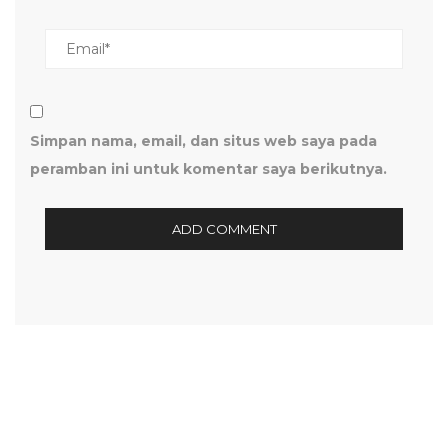
Simpan nama, email, dan situs web saya pada
peramban ini untuk komentar saya berikutnya.