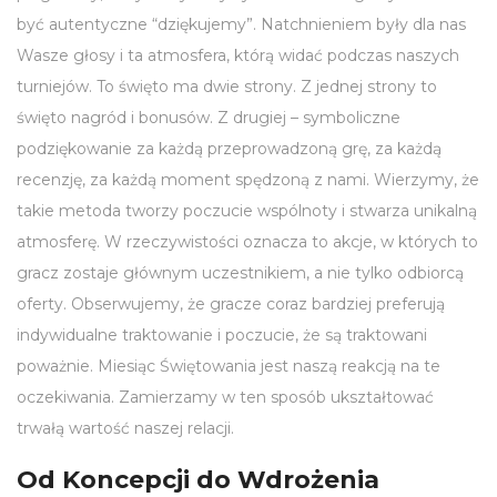
być autentyczne “dziękujemy”. Natchnieniem były dla nas
Wasze głosy i ta atmosfera, którą widać podczas naszych
turniejów. To święto ma dwie strony. Z jednej strony to
święto nagród i bonusów. Z drugiej – symboliczne
podziękowanie za każdą przeprowadzoną grę, za każdą
recenzję, za każdą moment spędzoną z nami. Wierzymy, że
takie metoda tworzy poczucie wspólnoty i stwarza unikalną
atmosferę. W rzeczywistości oznacza to akcje, w których to
gracz zostaje głównym uczestnikiem, a nie tylko odbiorcą
oferty. Obserwujemy, że gracze coraz bardziej preferują
indywidualne traktowanie i poczucie, że są traktowani
poważnie. Miesiąc Świętowania jest naszą reakcją na te
oczekiwania. Zamierzamy w ten sposób ukształtować
trwałą wartość naszej relacji.
Od Koncepcji do Wdrożenia