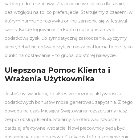
każdego do tej zabawy. Znajdziecie w niej coś dla siebie,
bez względu na to, co preferujecie. Startujemy z czasem, w
którym normalne rozrywka online zamienia się w festiwal
szans. Każde logowanie na konto może dostarczyć
dodatkową zysk lub sympatyczną zaskoczenie. Życzymy
sobie, żebyście doświadczyli, że nasza platforma to nie tylko
punkt na obstawianie – to grupa, do której należycie.
Ulepszona Pomoc Klienta i
Wrażenia Użytkownika
Jesteśmy świadomi, że okres wzmożonej aktywności i
dodatkowych bonusów może generować zapytania. Z tego
powodu na czas Miesiąca Świętowania rozszerzamy nasz
zespół obsługi klienta. Staramy się oferować szybsze i
bardziej efektywne wsparcie. Nowi pracownicy będą być
dostępni na czacie na żywo. Czekamy też na zmniejszenie