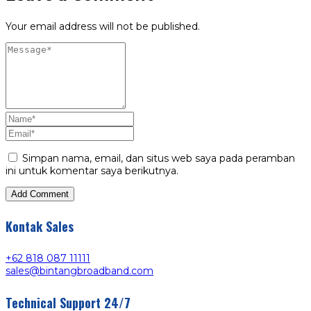
Your email address will not be published.
Simpan nama, email, dan situs web saya pada peramban
ini untuk komentar saya berikutnya.
Kontak Sales
+62 818 087 11111
sales@bintangbroadband.com
Technical Support 24/7