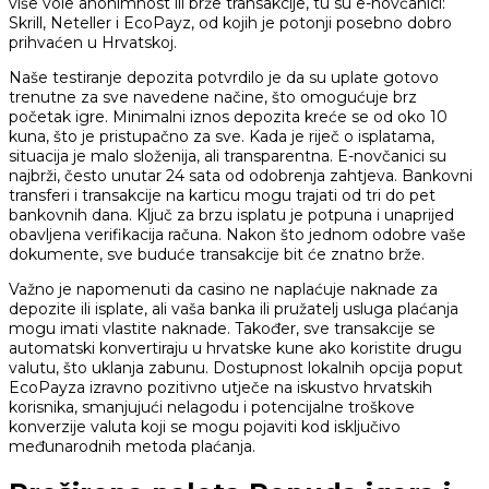
više vole anonimnost ili brže transakcije, tu su e-novčanici:
Skrill, Neteller i EcoPayz, od kojih je potonji posebno dobro
prihvaćen u Hrvatskoj.
Naše testiranje depozita potvrdilo je da su uplate gotovo
trenutne za sve navedene načine, što omogućuje brz
početak igre. Minimalni iznos depozita kreće se od oko 10
kuna, što je pristupačno za sve. Kada je riječ o isplatama,
situacija je malo složenija, ali transparentna. E-novčanici su
najbrži, često unutar 24 sata od odobrenja zahtjeva. Bankovni
transferi i transakcije na karticu mogu trajati od tri do pet
bankovnih dana. Ključ za brzu isplatu je potpuna i unaprijed
obavljena verifikacija računa. Nakon što jednom odobre vaše
dokumente, sve buduće transakcije bit će znatno brže.
Važno je napomenuti da casino ne naplaćuje naknade za
depozite ili isplate, ali vaša banka ili pružatelj usluga plaćanja
mogu imati vlastite naknade. Također, sve transakcije se
automatski konvertiraju u hrvatske kune ako koristite drugu
valutu, što uklanja zabunu. Dostupnost lokalnih opcija poput
EcoPayza izravno pozitivno utječe na iskustvo hrvatskih
korisnika, smanjujući nelagodu i potencijalne troškove
konverzije valuta koji se mogu pojaviti kod isključivo
međunarodnih metoda plaćanja.