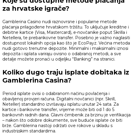
Koje su dostupne metode plaćanja
za hrvatske igrače?
Gamblerina Casino nudi raznovrsne i popularne metode
plaćanja prilagođene hrvatskom tržištu. To uključuje kreditne i
debitne kartice (Visa, Mastercard), e-novčanike poput Skrilla i
Netellera, te prebankovne transfer. Posebno je važno naglasiti
dostupnost lokalnih opcija kao što je EcoPayz. Većina metoda
nudi gotovo trenutne depozite. Minimalni i maksimalni iznosi
depozita i isplata variraju ovisno o odabranoj metodi, a sve
detalje možete pronaći u odjeljku “Banking” na stranici.
Koliko dugo traju isplate dobitaka iz
Gamblerina Casina?
Period isplate ovisi o odabranom načinu povlačenja i
obavljenoj provjeri računa. Digitalni novčanici (npr. Skrill,
Neteller) standardno izvršavaju isplatu unutar 24 sata. Za
kartice i bankovne transfer, vrijeme može biti od 1 do 5
bankovnih radnih dana. Glavni čimbenik za brzinu je verifikacija
– nakon što odobre dokumente, sve buduće isplate će biti
brže. Gamblerina nastoji održati ove rokove u skladu s
industrijskim standardima.