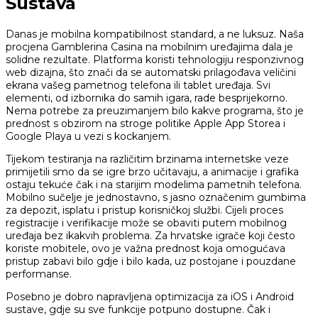
Sustava
Danas je mobilna kompatibilnost standard, a ne luksuz. Naša
procjena Gamblerina Casina na mobilnim uređajima dala je
solidne rezultate. Platforma koristi tehnologiju responzivnog
web dizajna, što znači da se automatski prilagođava veličini
ekrana vašeg pametnog telefona ili tablet uređaja. Svi
elementi, od izbornika do samih igara, rade besprijekorno.
Nema potrebe za preuzimanjem bilo kakve programa, što je
prednost s obzirom na stroge politike Apple App Storea i
Google Playa u vezi s kockanjem.
Tijekom testiranja na različitim brzinama internetske veze
primijetili smo da se igre brzo učitavaju, a animacije i grafika
ostaju tekuće čak i na starijim modelima pametnih telefona.
Mobilno sučelje je jednostavno, s jasno označenim gumbima
za depozit, isplatu i pristup korisničkoj službi. Cijeli proces
registracije i verifikacije može se obaviti putem mobilnog
uređaja bez ikakvih problema. Za hrvatske igrače koji često
koriste mobitele, ovo je važna prednost koja omogućava
pristup zabavi bilo gdje i bilo kada, uz postojane i pouzdane
performanse.
Posebno je dobro napravljena optimizacija za iOS i Android
sustave, gdje su sve funkcije potpuno dostupne. Čak i