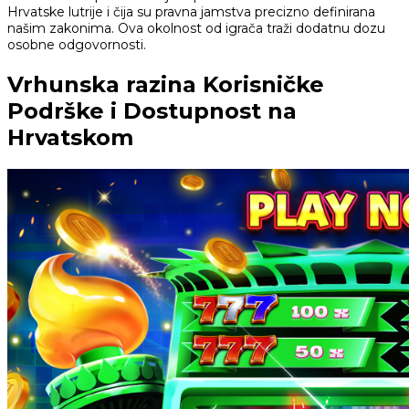
Hrvatske lutrije i čija su pravna jamstva precizno definirana
našim zakonima. Ova okolnost od igrača traži dodatnu dozu
osobne odgovornosti.
Vrhunska razina Korisničke
Podrške i Dostupnost na
Hrvatskom