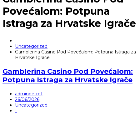
Povećalom: Potpuna
Istraga za Hrvatske Igrače
Uncategorized
Gamblerina Casino Pod Povećalom: Potpuna Istraga za
Hrvatske Igrače
Gamblerina Casino Pod Povećalom:
Potpuna Istraga za Hrvatske Igrače
adminpetro1
26/06/2026
Uncategorized
1