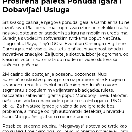
Proširena paleta Ponuda igara i
Dobavljači Usluga
Srž svakog casina je njegova ponuda igara, a Gamblerina tu ne
razočarava. Platforma ima impresivan izbor od nekoliko tisuća
naslova, potpuno prilagođenih za igru na mobilnim uređajima.
Suradnja s vodećim softverskim tvrtkama poput NetEnta,
Pragmatic Playa, Play’n GO-a, Evolution Gaminga i Big Time
Gaminga jamči visoku kvalitetu grafike, pravednost ishoda i
inovativne značajke. Za ljubitelje slotova, izbor je ogroman, od
klasičnih voćnih automata do modernih video slotova sa
složenim pričama.
Živi casino dio dostojan je posebnu pozornost. Nudi
autentično iskustvo pravog stola uz profesionalne krupijea u
stvarnom trenutku. Evolution Gaming prednjači u ovom
segmentu s popularnim varijantama blackjacka, rulete,
baccarata i zabavnim igrama poput Monopoly Livea. Također,
našli smo solidan odabir video pokera i stolnih igara u RNG
obliku. Za hrvatske igrače je važno da sve igre rade bez
problema, a mnoge od njih automatski detektiraju hrvatsku
kunu, što igru čini glatkom i neometanom.
Posebice ističemo skupinu “Megaways” slotova od tvrtki kao
što su Big Time Gaminga, koji revolucionarno povećavaju broj