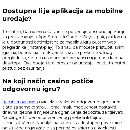
Dostupna li je aplikacija za mobilne
uređaje?
Trenutno, Gamblerina Casino ne posjeduje posebnu aplikaciju
za preuzimanje u App Storeu ili Google Playu. Ipak, platforma
je u potpunosti optimizirana za mobilnu igru putem web
preglednika (instant-play). To znači da možete pristupiti svim
igrama, bonusima i funkcijama izravno preko mobilnog
preglednika, s istom razinom performansi i sigurnosti kao na
desktopu. Ova opcija štedi prostor na uređaju i pruža trenutni
pristup bez ažuriranja.
Na koji način casino potiče
odgovornu igru?
gamblerinacasino
uvidjela je važnost odgovorne igre i nudi
alate za samokontrolu. Igrači imaju mogućnost postaviti
dnevna, tjedna ili mjesečna ograničenja depozita, zahtijevati
“cooling-off” period privremenog prekida ili trajno
samoisključenje. Nadalje, na stranici su dostupne poveznice
na stručne organizacije za pomoć ovisnicima o kockanju.