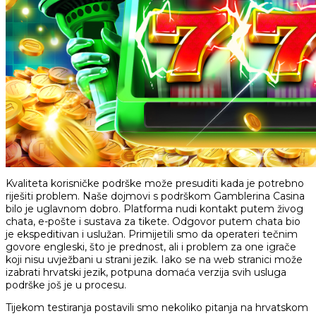
Kvaliteta korisničke podrške može presuditi kada je potrebno
riješiti problem. Naše dojmovi s podrškom Gamblerina Casina
bilo je uglavnom dobro. Platforma nudi kontakt putem živog
chata, e-pošte i sustava za tikete. Odgovor putem chata bio
je ekspeditivan i uslužan. Primijetili smo da operateri tečnim
govore engleski, što je prednost, ali i problem za one igrače
koji nisu uvježbani u strani jezik. Iako se na web stranici može
izabrati hrvatski jezik, potpuna domaća verzija svih usluga
podrške još je u procesu.
Tijekom testiranja postavili smo nekoliko pitanja na hrvatskom