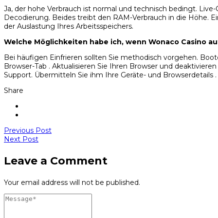
Ja, der hohe Verbrauch ist normal und technisch bedingt. Live
Decodierung. Beides treibt den RAM-Verbrauch in die Höhe. Ein
der Auslastung Ihres Arbeitsspeichers.
Welche Möglichkeiten habe ich, wenn Wonaco Casino au
Bei häufigen Einfrieren sollten Sie methodisch vorgehen. Boo
Browser-Tab . Aktualisieren Sie Ihren Browser und deaktivie
Support. Übermitteln Sie ihm Ihre Geräte- und Browserdetails . 
Share
Previous Post
Next Post
Leave a Comment
Your email address will not be published.