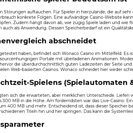
törungen auftauchen. Für Spieler in hierzulande, die auf sehr
Verbrauch konkrete Folgen. Eine aufwändige Casino-Website k
pfen. Zudem hängt davon ab, wie zügig Spiele laden und wie flü
n auch als Anwendung. Dessen Speicherbedarf ist ein Qualitätskri
envergleich abschneidet
etestet haben, befindet sich Wonaco Casino im Mittelfeld. Es ist
ssourcenhungrigen Portale mit überladenen Animationen. Moderne,
n hervor die überdurchschnittlich guten Ladezeiten der Seite 
 vielen Web-basierten Casinos. Wonaco schneidet hier weder schle
htzeit-Spielens (Spielautomaten &
igten sich die erwarteten, aber merklichen Unterschiede. Liefen
 300 MB in die Höhe. Am forderndsten war das Live-Casino: Ein 
t um 400 MB und mehr. Entscheidend ist, dass dieser Speicher 
schiedenen Titeln hin und her springen. Das kann die Systemlei
gsparameter