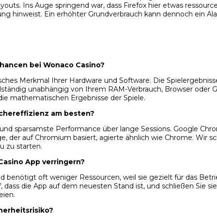
youts. Ins Auge springend war, dass Firefox hier etwas ressourc
g hinweist. Ein erhöhter Grundverbrauch kann dennoch ein Alarmsi
chancen bei Wonaco Casino?
hnisches Merkmal Ihrer Hardware und Software. Die Spielergebnis
llständig unabhängig von Ihrem RAM-Verbrauch, Browser oder G
r die mathematischen Ergebnisse der Spiele.
chereffizienz am besten?
ste und sparsamste Performance über lange Sessions. Google Chrom
ge, der auf Chromium basiert, agierte ähnlich wie Chrome. Wir
 zu starten.
Casino App verringern?
nd benötigt oft weniger Ressourcen, weil sie gezielt für das Bet
dass die App auf dem neuesten Stand ist, und schließen Sie sie 
eien.
herheitsrisiko?