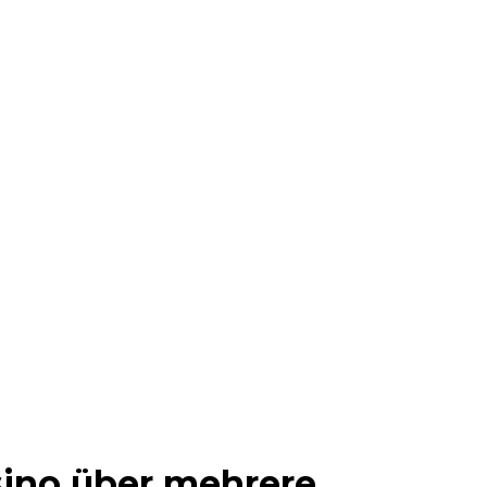
ino über mehrere