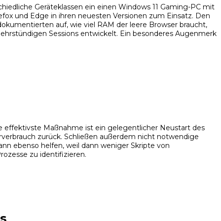
schiedliche Geräteklassen ein einen Windows 11 Gaming-PC mit
efox und Edge in ihren neuesten Versionen zum Einsatz. Den
okumentierten auf, wie viel RAM der leere Browser braucht,
mehrstündigen Sessions entwickelt. Ein besonderes Augenmerk
e effektivste Maßnahme ist ein gelegentlicher Neustart des
rverbrauch zurück. Schließen außerdem nicht notwendige
kann ebenso helfen, weil dann weniger Skripte von
ozesse zu identifizieren.
s