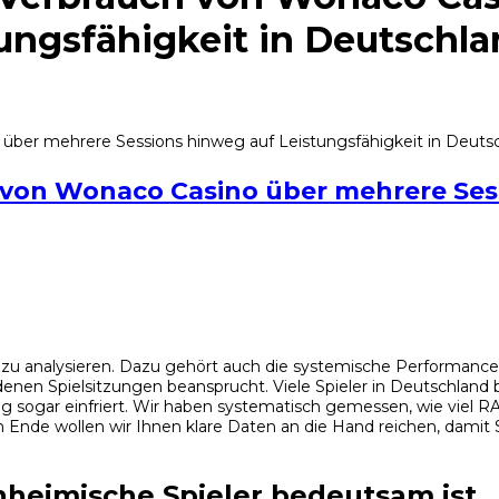
ungsfähigkeit in Deutschla
ber mehrere Sessions hinweg auf Leistungsfähigkeit in Deuts
von Wonaco Casino über mehrere Sess
t zu analysieren. Dazu gehört auch die systemische Performance. 
enen Spielsitzungen beansprucht. Viele Spieler in Deutschland 
g sogar einfriert. Wir haben systematisch gemessen, wie viel
m Ende wollen wir Ihnen klare Daten an die Hand reichen, damit S
heimische Spieler bedeutsam ist