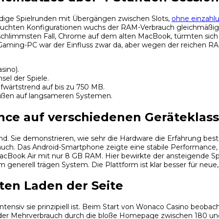
ündige Spielrunden mit Übergängen zwischen Slots,
ohne einzahl
rsuchten Konfigurationen wuchs der RAM-Verbrauch gleichmäßig, 
chlimmsten Fall, Chrome auf dem alten MacBook, türmten sich ü
n Gaming-PC war der Einfluss zwar da, aber wegen der reichen
sino).
el der Spiele.
fwärtstrend auf bis zu 750 MB.
ußen auf langsameren Systemen.
ce auf verschiedenen Geräteklas
nd. Sie demonstrieren, wie sehr die Hardware die Erfahrung b
ch. Das Android-Smartphone zeigte eine stabile Performance, 
re MacBook Air mit nur 8 GB RAM. Hier bewirkte der ansteigende 
generell trägen System. Die Plattform ist klar besser für neue
ten Laden der Seite
nintensiv sie prinzipiell ist. Beim Start von Wonaco Casino beo
g der Mehrverbrauch durch die bloße Homepage zwischen 180 un