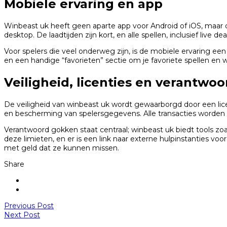
Mobiele ervaring en app
Winbeast uk heeft geen aparte app voor Android of iOS, maar de 
desktop. De laadtijden zijn kort, en alle spellen, inclusief live d
Voor spelers die veel onderweg zijn, is de mobiele ervaring ee
en een handige “favorieten” sectie om je favoriete spellen en 
Veiligheid, licenties en verantwo
De veiligheid van winbeast uk wordt gewaarborgd door een licen
en bescherming van spelersgegevens. Alle transacties worden vers
Verantwoord gokken staat centraal; winbeast uk biedt tools zoals
deze limieten, en er is een link naar externe hulpinstanties
met geld dat ze kunnen missen.
Share
Previous Post
Next Post