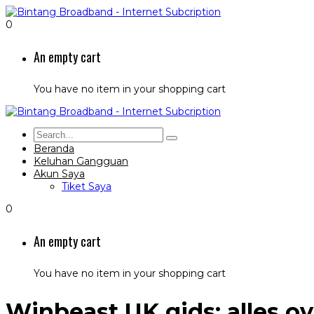
0
An empty cart
You have no item in your shopping cart
Beranda
Keluhan Gangguan
Akun Saya
Tiket Saya
0
An empty cart
You have no item in your shopping cart
Winbeast UK gids: alles o