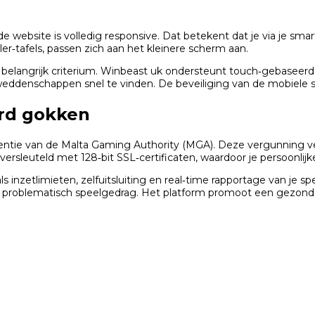
website is volledig responsive. Dat betekent dat je via je smartp
ealer‑tafels, passen zich aan het kleinere scherm aan.
n belangrijk criterium. Winbeast uk ondersteunt touch‑gebaseerde
weddenschappen snel te vinden. De beveiliging van de mobiele sit
ord gokken
tie van de Malta Gaming Authority (MGA). Deze vergunning vereist
leuteld met 128‑bit SSL‑certificaten, waardoor je persoonlijke en
 inzetlimieten, zelfuitsluiting en real‑time rapportage van je sp
 voor problematisch speelgedrag. Het platform promoot een gezon