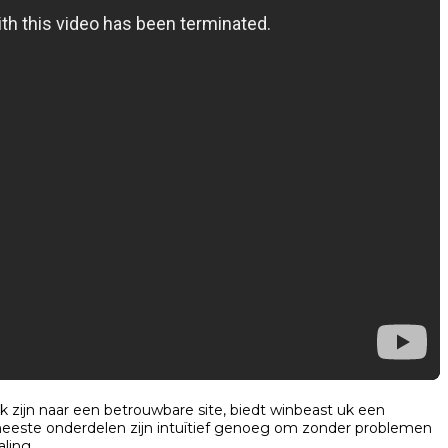
ek zijn naar een betrouwbare site, biedt winbeast uk een
 meeste onderdelen zijn intuïtief genoeg om zonder problemen
ling.