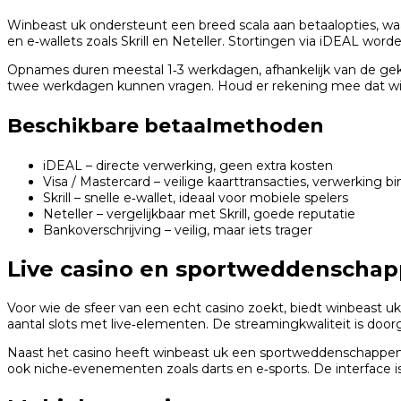
Winbeast uk ondersteunt een breed scala aan betaalopties, waa
en e‑wallets zoals Skrill en Neteller. Stortingen via iDEAL wor
Opnames duren meestal 1‑3 werkdagen, afhankelijk van de geko
twee werkdagen kunnen vragen. Houd er rekening mee dat win
Beschikbare betaalmethoden
iDEAL – directe verwerking, geen extra kosten
Visa / Mastercard – veilige kaarttransacties, verwerking b
Skrill – snelle e‑wallet, ideaal voor mobiele spelers
Neteller – vergelijkbaar met Skrill, goede reputatie
Bankoverschrijving – veilig, maar iets trager
Live casino en sportweddenscha
Voor wie de sfeer van een echt casino zoekt, biedt winbeast uk 
aantal slots met live‑elementen. De streamingkwaliteit is do
Naast het casino heeft winbeast uk een sportweddenschappen‑pl
ook niche‑evenementen zoals darts en e‑sports. De interface is o