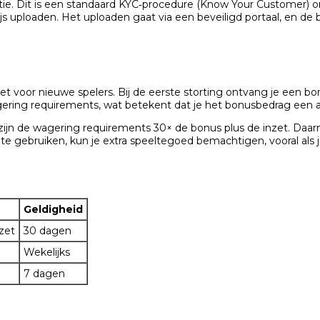
catie. Dit is een standaard KYC‑procedure (Know Your Customer)
js uploaden. Het uploaden gaat via een beveiligd portaal, en de 
voor nieuwe spelers. Bij de eerste storting ontvang je een bon
ering requirements, wat betekent dat je het bonusbedrag een 
zijn de wagering requirements 30× de bonus plus de inzet. Daar
te gebruiken, kun je extra speeltegoed bemachtigen, vooral als j
Geldigheid
zet
30 dagen
Wekelijks
7 dagen