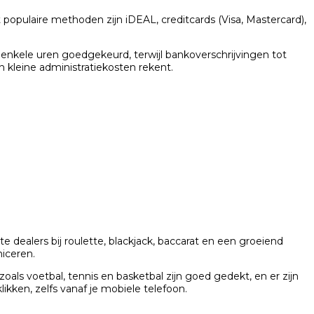
opulaire methoden zijn iDEAL, creditcards (Visa, Mastercard),
enkele uren goedgekeurd, terwijl bankoverschrijvingen tot
leine administratiekosten rekent.
e dealers bij roulette, blackjack, baccarat en een groeiend
iceren.
ls voetbal, tennis en basketbal zijn goed gedekt, en er zijn
ikken, zelfs vanaf je mobiele telefoon.