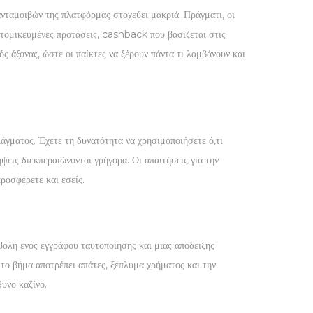
ανταμοιβών της πλατφόρμας στοχεύει μακριά. Πράγματι, οι
ατομικευμένες προτάσεις, cashback που βασίζεται στις
ός άξονας, ώστε οι παίκτες να ξέρουν πάντα τι λαμβάνουν και
άγματος. Έχετε τη δυνατότητα να χρησιμοποιήσετε ό,τι
ψεις διεκπεραιώνονται γρήγορα. Οι απαιτήσεις για την
ροσφέρετε και εσείς.
βολή ενός εγγράφου ταυτοποίησης και μιας απόδειξης
ό το βήμα αποτρέπει απάτες, ξέπλυμα χρήματος και την
υνο καζίνο.