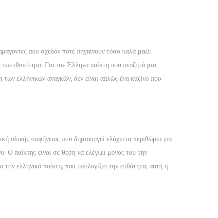
ράγοντες που σχεδόν ποτέ πηγαίνουν τόσο καλά μαζί:
ι υπευθυνότητα. Για τον Έλληνα παίκτη που αναζητά μια
 των ελληνικών αναγκών, δεν είναι απλώς ένα καζίνο που
κή ολικής σαφήνειας που δημιουργεί ελάχιστα περιθώρια για
. Ο παίκτης είναι σε θέση να ελέγξει μόνος του την
α τον ελληνικό παίκτη, που υπολογίζει την ευθύτητα, αυτή η