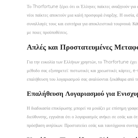
Το Thorfortune ξέρει ότι οι Έλληνες παίκτες αναζητούν για 
νέοι παίκτες αποκτούν μια καλή προσφορά έναρξης. Η ουσία, 
συναλλαγές τους και εισιτήρια για αποκλειστικά τουρνουά. Κά
με ποιες προϋποθέσεις.
Απλές και Προστατευμένες Μεταφ
Για την ευκολία των Ελλήνων χρηστών, το Thorfortune έχει α
μέθοδο σας εξυπηρετεί: πιστωτικές και χρεωστικές κάρτες, e-
επαλήθευση του λογαριασμού σας αναλύονται ξεκάθαρα από την
Επαλήθευση Λογαριασμού για Ενισχυ
Η διαδικασία επικύρωσης μπορεί να μοιάζει με επίσημη γραφε
διεύθυνσης, εγγυάται ότι ο λογαριασμός ανήκει σε εσάς και ό
πρόσβαση ανηλίκων. Προστατεύει εσάς και ταυτόχρονα συντηρε