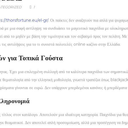
TEGORIZED
1
s://thorsfortune.eu/el-gr/
. Οι παίκτες δεν αναζητούν πια απλά για ψυχαγω
 με μια σαφή αντίληψη: να συνδυάσει το μαγευτικό παιχνίδια με ολοκληρωτι
τεί από το μηδέν με βάση την τιμιότητα και τον σεβασμό προς τον πελάτη. 
 τις αντιλήψεις για το τι συνιστά πολυτελές online καζίνο στην Ελλάδα.
ν για Τοπικά Γούστα
τητας. Έχει μια επιλεγμένη συλλογή από τα καλύτερα παιχνίδια των σημαντι
 θεματολογία από την ελληνική μυθολογία, γνωστά τραπέζια όπως blackjack 
νταρίσματα γίνονται σε ευρώ. Δεν υπάρχουν μπερδεμένοι κανόνες ή μπερδέματα
Κληρονομιά
 τίτλος στον κατάλογο. Αποτελούν μια ιδιαίτερη κατηγορία. Παιχνίδια για θ
χοι θεαματικοί. Δεν αποτελεί απλή προσομοίωση, αλλά μια προσέγγιση να δημ