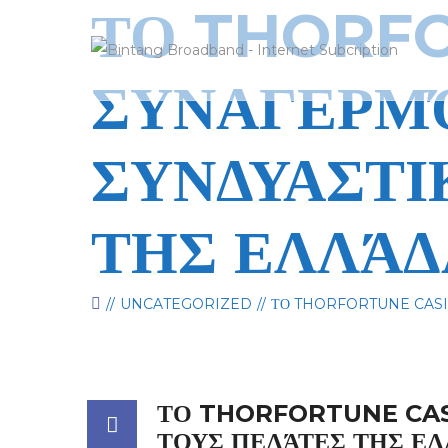
ΤΟ THORFO
ΣΥΝΑΓΕΡΜ
ΣΥΝΔΥΑΣΤΙ
ΤΗΣ ΕΛΛΆΔ
UNCATEGORIZED
ΤΟ THORFORTUNE CASIN
ΤΟ THORFORTUNE CAS
ΤΟΥΣ ΠΕΛΆΤΕΣ ΤΗΣ Ε