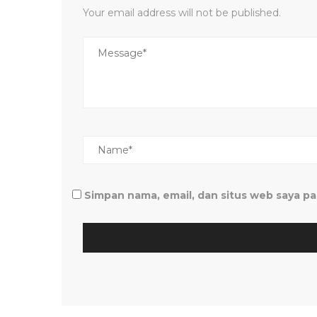
Your email address will not be published.
Simpan nama, email, dan situs web saya p