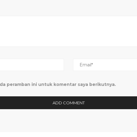
ada peramban ini untuk komentar saya berikutnya.