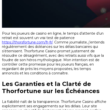
Pour les joueurs de casino en ligne, le temps d’attente d’un
retrait est souvent un vrai test de patience
https://thorsfortune.com/fr-fr/
. Comme journaliste, j’entends
régulièrement des doléances sur les délais bancaires qui
s’éternisent. Thorfortune Casino promet justement de
résoudre ce désagrément, avec des retraits aussi vifs que la
foudre de son héros mythologique. Mon intention est de
contrôler cette promesse pour les joueurs français, en
regardant de près les moyens proposées, les temps
annoncés et les conditions à connaître.
Les Garanties et la Clarté de
Thorfortune sur les Échéances
La fiabilité naît de la transparence. Thorfortune Casino affiche
explicitement ses engagements sur les délais. Leur site