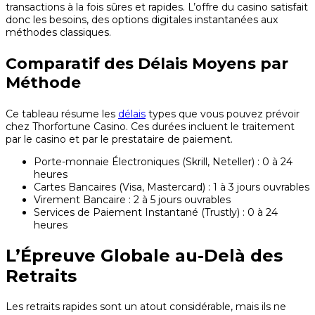
transactions à la fois sûres et rapides. L’offre du casino satisfait
donc les besoins, des options digitales instantanées aux
méthodes classiques.
Comparatif des Délais Moyens par
Méthode
Ce tableau résume les
délais
types que vous pouvez prévoir
chez Thorfortune Casino. Ces durées incluent le traitement
par le casino et par le prestataire de paiement.
Porte-monnaie Électroniques (Skrill, Neteller) : 0 à 24
heures
Cartes Bancaires (Visa, Mastercard) : 1 à 3 jours ouvrables
Virement Bancaire : 2 à 5 jours ouvrables
Services de Paiement Instantané (Trustly) : 0 à 24
heures
L’Épreuve Globale au-Delà des
Retraits
Les retraits rapides sont un atout considérable, mais ils ne