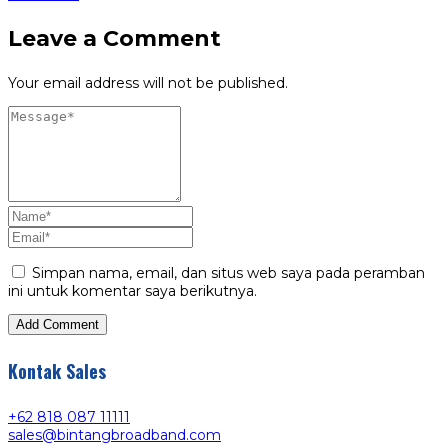
Leave a Comment
Your email address will not be published.
Simpan nama, email, dan situs web saya pada peramban
ini untuk komentar saya berikutnya.
Kontak Sales
+62 818 087 11111
sales@bintangbroadband.com