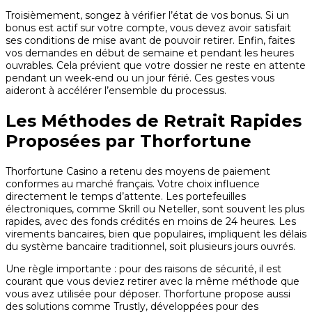
Troisièmement, songez à vérifier l’état de vos bonus. Si un
bonus est actif sur votre compte, vous devez avoir satisfait
ses conditions de mise avant de pouvoir retirer. Enfin, faites
vos demandes en début de semaine et pendant les heures
ouvrables. Cela prévient que votre dossier ne reste en attente
pendant un week-end ou un jour férié. Ces gestes vous
aideront à accélérer l’ensemble du processus.
Les Méthodes de Retrait Rapides
Proposées par Thorfortune
Thorfortune Casino a retenu des moyens de paiement
conformes au marché français. Votre choix influence
directement le temps d’attente. Les portefeuilles
électroniques, comme Skrill ou Neteller, sont souvent les plus
rapides, avec des fonds crédités en moins de 24 heures. Les
virements bancaires, bien que populaires, impliquent les délais
du système bancaire traditionnel, soit plusieurs jours ouvrés.
Une règle importante : pour des raisons de sécurité, il est
courant que vous deviez retirer avec la même méthode que
vous avez utilisée pour déposer. Thorfortune propose aussi
des solutions comme Trustly, développées pour des