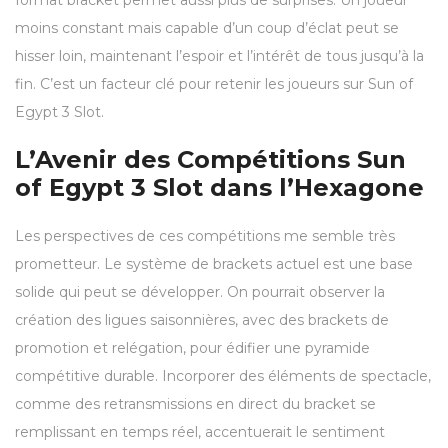
moins constant mais capable d’un coup d’éclat peut se
hisser loin, maintenant l’espoir et l’intérêt de tous jusqu’à la
fin. C’est un facteur clé pour retenir les joueurs sur Sun of
Egypt 3 Slot.
L’Avenir des Compétitions Sun
of Egypt 3 Slot dans l’Hexagone
Les perspectives de ces compétitions me semble très
prometteur. Le système de brackets actuel est une base
solide qui peut se développer. On pourrait observer la
création des ligues saisonnières, avec des brackets de
promotion et relégation, pour édifier une pyramide
compétitive durable. Incorporer des éléments de spectacle,
comme des retransmissions en direct du bracket se
remplissant en temps réel, accentuerait le sentiment