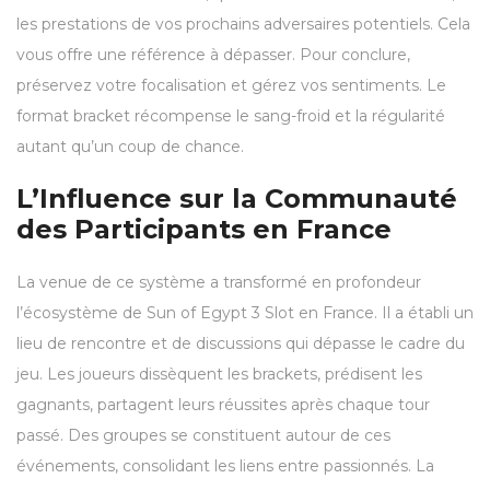
les prestations de vos prochains adversaires potentiels. Cela
vous offre une référence à dépasser. Pour conclure,
préservez votre focalisation et gérez vos sentiments. Le
format bracket récompense le sang-froid et la régularité
autant qu’un coup de chance.
L’Influence sur la Communauté
des Participants en France
La venue de ce système a transformé en profondeur
l’écosystème de Sun of Egypt 3 Slot en France. Il a établi un
lieu de rencontre et de discussions qui dépasse le cadre du
jeu. Les joueurs dissèquent les brackets, prédisent les
gagnants, partagent leurs réussites après chaque tour
passé. Des groupes se constituent autour de ces
événements, consolidant les liens entre passionnés. La