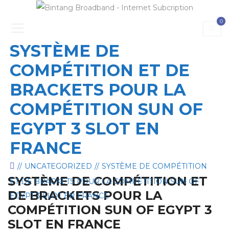
0
SYSTÈME DE
COMPÉTITION ET DE
BRACKETS POUR LA
COMPÉTITION SUN OF
EGYPT 3 SLOT EN
FRANCE
UNCATEGORIZED
SYSTÈME DE COMPÉTITION
SYSTÈME DE COMPÉTITION ET
ET DE BRACKETS POUR LA COMPÉTITION SUN OF
DE BRACKETS POUR LA
EGYPT 3 SLOT EN FRANCE
COMPÉTITION SUN OF EGYPT 3
SLOT EN FRANCE