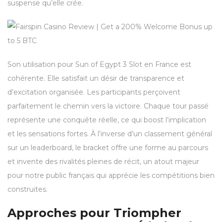
suspense qu’elle crée.
Son utilisation pour Sun of Egypt 3 Slot en France est
cohérente. Elle satisfait un désir de transparence et
d’excitation organisée. Les participants perçoivent
parfaitement le chemin vers la victoire. Chaque tour passé
représente une conquête réelle, ce qui boost l’implication
et les sensations fortes. À l’inverse d’un classement général
sur un leaderboard, le bracket offre une forme au parcours
et invente des rivalités pleines de récit, un atout majeur
pour notre public français qui apprécie les compétitions bien
construites.
Approches pour Triompher