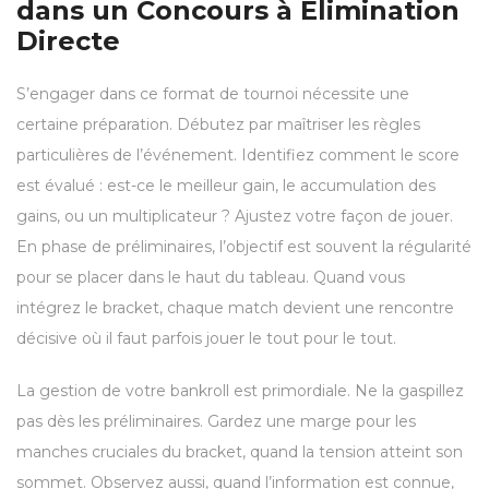
dans un Concours à Élimination
Directe
S’engager dans ce format de tournoi nécessite une
certaine préparation. Débutez par maîtriser les règles
particulières de l’événement. Identifiez comment le score
est évalué : est-ce le meilleur gain, le accumulation des
gains, ou un multiplicateur ? Ajustez votre façon de jouer.
En phase de préliminaires, l’objectif est souvent la régularité
pour se placer dans le haut du tableau. Quand vous
intégrez le bracket, chaque match devient une rencontre
décisive où il faut parfois jouer le tout pour le tout.
La gestion de votre bankroll est primordiale. Ne la gaspillez
pas dès les préliminaires. Gardez une marge pour les
manches cruciales du bracket, quand la tension atteint son
sommet. Observez aussi, quand l’information est connue,