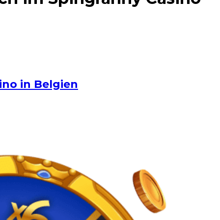
ino in Belgien