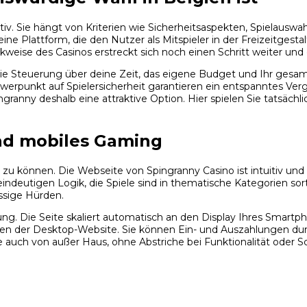
ktiv. Sie hängt von Kriterien wie Sicherheitsaspekten, Spielauswa
ne Plattform, die den Nutzer als Mitspieler in der Freizeitgestal
weise des Casinos erstreckt sich noch einen Schritt weiter und 
ie Steuerung über deine Zeit, das eigene Budget und Ihr gesamt
erpunkt auf Spielersicherheit garantieren ein entspanntes Vergn
ngranny deshalb eine attraktive Option. Hier spielen Sie tatsäc
nd mobiles Gaming
g zu können. Die Webseite von Spingranny Casino ist intuitiv und 
indeutigen Logik, die Spiele sind in thematische Kategorien sorti
üssige Hürden.
g. Die Seite skaliert automatisch an den Display Ihres Smartph
tionen der Desktop-Website. Sie können Ein- und Auszahlungen d
e auch von außer Haus, ohne Abstriche bei Funktionalität oder 