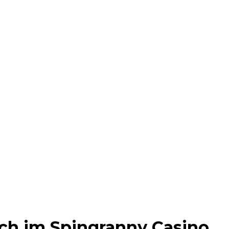
ich im Spingranny Casino