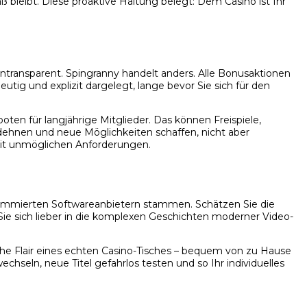
 bleibt. Diese proaktive Haltung belegt: Dem Casino ist Ihr
transparent. Spingranny handelt anders. Alle Bonusaktionen
tig und explizit dargelegt, lange bevor Sie sich für den
n für langjährige Mitglieder. Das können Freispiele,
usdehnen und neue Möglichkeiten schaffen, nicht aber
 mit unmöglichen Anforderungen.
 renommierten Softwareanbietern stammen. Schätzen Sie die
ie sich lieber in die komplexen Geschichten moderner Video-
che Flair eines echten Casino-Tisches – bequem von zu Hause
seln, neue Titel gefahrlos testen und so Ihr individuelles