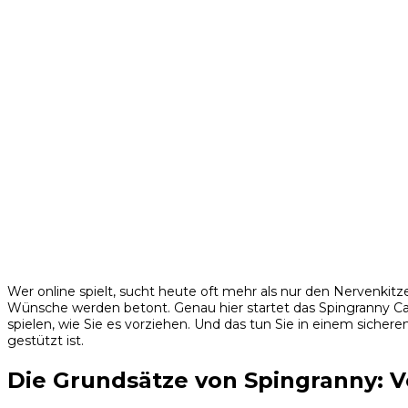
Wer online spielt, sucht heute oft mehr als nur den Nervenkitz
Wünsche werden betont. Genau hier startet das Spingranny Casino
spielen, wie Sie es vorziehen. Und das tun Sie in einem siche
gestützt ist.
Die Grundsätze von Spingranny: 