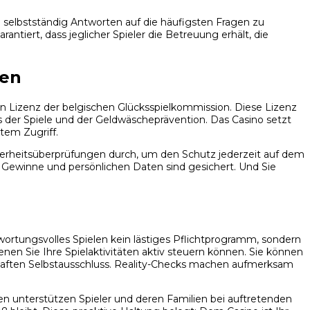
 selbstständig Antworten auf die häufigsten Fragen zu
antiert, dass jeglicher Spieler die Betreuung erhält, die
den
llen Lizenz der belgischen Glücksspielkommission. Diese Lizenz
s der Spiele und der Geldwäscheprävention. Das Casino setzt
tem Zugriff.
erheitsüberprüfungen durch, um den Schutz jederzeit auf dem
en, Gewinne und persönlichen Daten sind gesichert. Und Sie
wortungsvolles Spielen kein lästiges Pflichtprogramm, sondern
nen Sie Ihre Spielaktivitäten aktiv steuern können. Sie können
rhaften Selbstausschluss. Reality-Checks machen aufmerksam
en unterstützen Spieler und deren Familien bei auftretenden