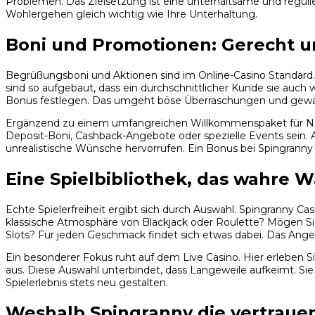
Problemen. Das Zielsetzung ist eine unterhaltsame und regulier
Wohlergehen gleich wichtig wie Ihre Unterhaltung.
Boni und Promotionen: Gerecht un
Begrüßungsboni und Aktionen sind im Online-Casino Standard. 
sind so aufgebaut, dass ein durchschnittlicher Kunde sie auch 
Bonus festlegen. Das umgeht böse Überraschungen und gewährl
Ergänzend zu einem umfangreichen Willkommenspaket für Neuku
Deposit-Boni, Cashback-Angebote oder spezielle Events sein. Al
unrealistische Wünsche hervorrufen. Ein Bonus bei Spingranny 
Eine Spielbibliothek, das wahre W
Echte Spielerfreiheit ergibt sich durch Auswahl. Spingranny Ca
klassische Atmosphäre von Blackjack oder Roulette? Mögen Sie
Slots? Für jeden Geschmack findet sich etwas dabei. Das An
Ein besonderer Fokus ruht auf dem Live Casino. Hier erleben 
aus. Diese Auswahl unterbindet, dass Langeweile aufkeimt. Sie
Spielerlebnis stets neu gestalten.
Weshalb Spingranny die vertrauen