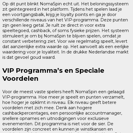
Op dit punt blinkt NomaSpin echt uit. Het beloningssysteem
zit geïntegreerd in het platform. Tijdens het spelen laad je
een voortgangsbalk, krijg je loyalty points en ga je door
verschillende niveaus van het VIP-programma. Deze punten
zijn geen leeg getal. Je ruilt ze direct in voor extra
speeltegoed, cashback, of soms fysieke prijzen. Het systeem
stimuleert je om bij NomaSpin te blijven spelen, omdat je
constant verbetering ziet. Voor wie regelmatig speelt, levert
dat aanzienlijke extra waarde op. Het aanvoelt als een eerlijke
waardering voor je loyaliteit. In de drukke Nederlandse markt
is dat gevoel goud waard.
VIP Programma’s en Speciale
Voordelen
Voor de meest vaste spelers heeft NomaSpin een gelaagd
VIP-programma. Hoe meer je speelt en punten verzamelt,
hoe hoger je opklimt in niveau. Elk niveau geeft betere
voordelen met zich mee. Denk aan hogere
cashbackpercentages, een persoonlijke accountmanager,
snellere opnames en uitnodigingen voor exclusieve
evenementen. Dit programma is niet voor de sier. De
voordelen zijn concreet en kunnen je winstkansen en