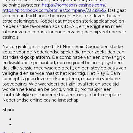
beloningssysteem
https://nomaspin-casinos.com/
.
https://pitchbook.com/profiles/company/232356-52
Dat gaat
verder dan traditionele bonussen. Elke inzet levert bij aan
extra beloningen. Koppel dat met een sterk spelaanbod en
Nederlandse favorieten zoals iDEAL, en je krijgt een meer
intensieve en continu lonende ervaring dan bij veel normale
casino’s.
Na zorgvuldige analyse blijkt NomaSpin Casino een sterke
keuze voor de Nederlandse speler die meer zoekt dan een
standaard gokplatform. De combinatie van een omvangrijk
en kwalitatief spelaanbod, een origineel beloningssysteem
dat elke sessie meerwaarde geeft, en een stevige basis van
veiligheid en service maakt het krachtig. Het Play & Earn
concept is geen loze marketingterm, maar een voelbare
toevoeging. Wie waardeert dat zijn loyaliteit en speeltijd
worden herkend en beloond, vindt bij NomaSpin een
aantrekkelijke en moderne bestemming in het complete
Nederlandse online casino landschap.
Share