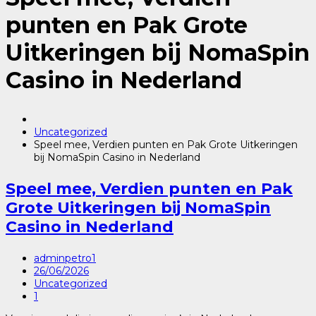
punten en Pak Grote
Uitkeringen bij NomaSpin
Casino in Nederland
Uncategorized
Speel mee, Verdien punten en Pak Grote Uitkeringen
bij NomaSpin Casino in Nederland
Speel mee, Verdien punten en Pak
Grote Uitkeringen bij NomaSpin
Casino in Nederland
adminpetro1
26/06/2026
Uncategorized
1