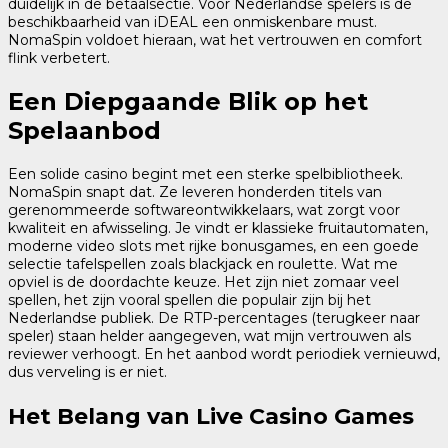
duidelijk in de betaalsectie. Voor Nederlandse spelers is de
beschikbaarheid van iDEAL een onmiskenbare must.
NomaSpin voldoet hieraan, wat het vertrouwen en comfort
flink verbetert.
Een Diepgaande Blik op het
Spelaanbod
Een solide casino begint met een sterke spelbibliotheek.
NomaSpin snapt dat. Ze leveren honderden titels van
gerenommeerde softwareontwikkelaars, wat zorgt voor
kwaliteit en afwisseling. Je vindt er klassieke fruitautomaten,
moderne video slots met rijke bonusgames, en een goede
selectie tafelspellen zoals blackjack en roulette. Wat me
opviel is de doordachte keuze. Het zijn niet zomaar veel
spellen, het zijn vooral spellen die populair zijn bij het
Nederlandse publiek. De RTP-percentages (terugkeer naar
speler) staan helder aangegeven, wat mijn vertrouwen als
reviewer verhoogt. En het aanbod wordt periodiek vernieuwd,
dus verveling is er niet.
Het Belang van Live Casino Games