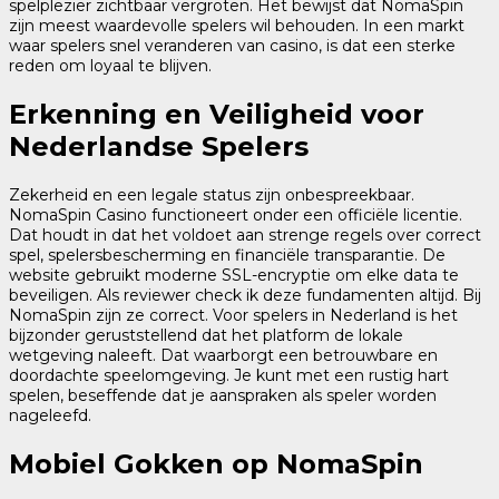
spelplezier zichtbaar vergroten. Het bewijst dat NomaSpin
zijn meest waardevolle spelers wil behouden. In een markt
waar spelers snel veranderen van casino, is dat een sterke
reden om loyaal te blijven.
Erkenning en Veiligheid voor
Nederlandse Spelers
Zekerheid en een legale status zijn onbespreekbaar.
NomaSpin Casino functioneert onder een officiële licentie.
Dat houdt in dat het voldoet aan strenge regels over correct
spel, spelersbescherming en financiële transparantie. De
website gebruikt moderne SSL-encryptie om elke data te
beveiligen. Als reviewer check ik deze fundamenten altijd. Bij
NomaSpin zijn ze correct. Voor spelers in Nederland is het
bijzonder geruststellend dat het platform de lokale
wetgeving naleeft. Dat waarborgt een betrouwbare en
doordachte speelomgeving. Je kunt met een rustig hart
spelen, beseffende dat je aanspraken als speler worden
nageleefd.
Mobiel Gokken op NomaSpin