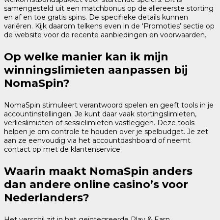
samengesteld uit een matchbonus op de allereerste storting
en af en toe gratis spins. De specifieke details kunnen
variëren. Kijk daarom telkens even in de ‘Promoties’ sectie op
de website voor de recente aanbiedingen en voorwaarden.
Op welke manier kan ik mijn
winningslimieten aanpassen bij
NomaSpin?
NomaSpin stimuleert verantwoord spelen en geeft tools in je
accountinstellingen. Je kunt daar vaak stortingslimieten,
verlieslimieten of sessielimieten vastleggen. Deze tools
helpen je om controle te houden over je spelbudget. Je zet
aan ze eenvoudig via het accountdashboard of neemt
contact op met de klantenservice.
Waarin maakt NomaSpin anders
dan andere online casino’s voor
Nederlanders?
Het verschil zit in het geïntegreerde Play & Earn