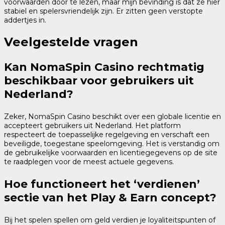
voorwaarden door te lezen, maar mijn bevinding is dat ze hier
stabiel en spelersvriendelijk zijn. Er zitten geen verstopte
addertjes in.
Veelgestelde vragen
Kan NomaSpin Casino rechtmatig
beschikbaar voor gebruikers uit
Nederland?
Zeker, NomaSpin Casino beschikt over een globale licentie en
accepteert gebruikers uit Nederland. Het platform
respecteert de toepasselijke regelgeving en verschaft een
beveiligde, toegestane speelomgeving. Het is verstandig om
de gebruikelijke voorwaarden en licentiegegevens op de site
te raadplegen voor de meest actuele gegevens.
Hoe functioneert het ‘verdienen’
sectie van het Play & Earn concept?
Bij het spelen spellen om geld verdien je loyaliteitspunten of