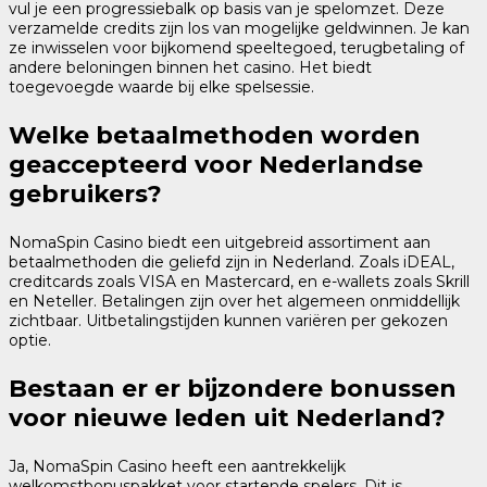
vul je een progressiebalk op basis van je spelomzet. Deze
verzamelde credits zijn los van mogelijke geldwinnen. Je kan
ze inwisselen voor bijkomend speeltegoed, terugbetaling of
andere beloningen binnen het casino. Het biedt
toegevoegde waarde bij elke spelsessie.
Welke betaalmethoden worden
geaccepteerd voor Nederlandse
gebruikers?
NomaSpin Casino biedt een uitgebreid assortiment aan
betaalmethoden die geliefd zijn in Nederland. Zoals iDEAL,
creditcards zoals VISA en Mastercard, en e-wallets zoals Skrill
en Neteller. Betalingen zijn over het algemeen onmiddellijk
zichtbaar. Uitbetalingstijden kunnen variëren per gekozen
optie.
Bestaan er er bijzondere bonussen
voor nieuwe leden uit Nederland?
Ja, NomaSpin Casino heeft een aantrekkelijk
welkomstbonuspakket voor startende spelers. Dit is