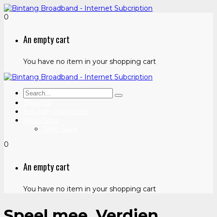
0
An empty cart
You have no item in your shopping cart
Beranda
Keluhan Gangguan
Akun Saya
Tiket Saya
0
An empty cart
You have no item in your shopping cart
Speel mee, Verdien