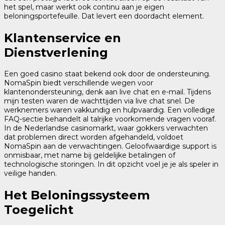
het spel, maar werkt ook continu aan je eigen
beloningsportefeuille. Dat levert een doordacht element.
Klantenservice en
Dienstverlening
Een goed casino staat bekend ook door de ondersteuning.
NomaSpin biedt verschillende wegen voor
klantenondersteuning, denk aan live chat en e-mail. Tijdens
mijn testen waren de wachttijden via live chat snel. De
werknemers waren vakkundig en hulpvaardig. Een volledige
FAQ-sectie behandelt al talrijke voorkomende vragen vooraf.
In de Nederlandse casinomarkt, waar gokkers verwachten
dat problemen direct worden afgehandeld, voldoet
NomaSpin aan de verwachtingen. Geloofwaardige support is
onmisbaar, met name bij geldelijke betalingen of
technologische storingen. In dit opzicht voel je je als speler in
veilige handen.
Het Beloningssysteem
Toegelicht