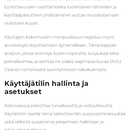
luotettavuuden osoittamiseksi luotettavien lähteiden ja
käyttäjäpalautteen yhdistäminen auttaa muodostamaan
realistisen kuvan.
Käyttäjien kokemusten monipuolisuus heijastuu myös
arvostelujen kirjoittamisen dynamiikkaan. Tämä kappale
analysoi yleisiä teemoja, kuten nopeutta, suojauksia sekä
pelivalikoimaa, ja asettaa ne osaksi laajempaa kuvaa Shotz
Casinon toiminnasta suomiyhteisön näkökulmasta.
Käyttäjätilin hallinta ja
asetukset
Kokonaisuus painottaa turvallisuutta ja vastuullisuutta.
Käytännön tasolla tämä tarkoittaa tilin suojausominaisuuksia
sekä selkeitä suojatoimia pelaamisen hallintaan ja