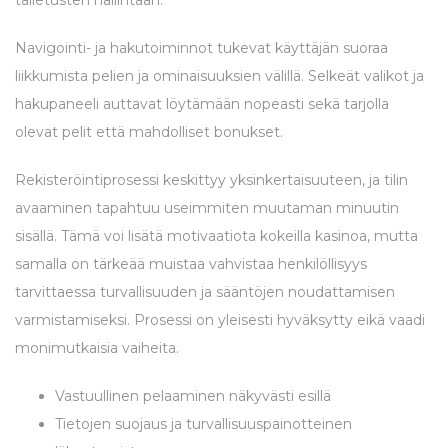
talletusten hallintaan.
Navigointi- ja hakutoiminnot tukevat käyttäjän suoraa
liikkumista pelien ja ominaisuuksien välillä. Selkeät valikot ja
hakupaneeli auttavat löytämään nopeasti sekä tarjolla
olevat pelit että mahdolliset bonukset.
Rekisteröintiprosessi keskittyy yksinkertaisuuteen, ja tilin
avaaminen tapahtuu useimmiten muutaman minuutin
sisällä. Tämä voi lisätä motivaatiota kokeilla kasinoa, mutta
samalla on tärkeää muistaa vahvistaa henkilöllisyys
tarvittaessa turvallisuuden ja sääntöjen noudattamisen
varmistamiseksi. Prosessi on yleisesti hyväksytty eikä vaadi
monimutkaisia vaiheita.
Vastuullinen pelaaminen näkyvästi esillä
Tietojen suojaus ja turvallisuuspainotteinen