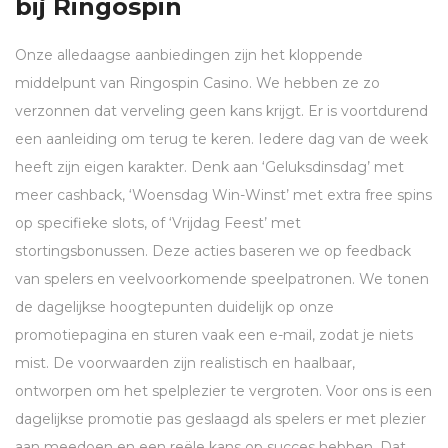
bij Ringospin
Onze alledaagse aanbiedingen zijn het kloppende
middelpunt van Ringospin Casino. We hebben ze zo
verzonnen dat verveling geen kans krijgt. Er is voortdurend
een aanleiding om terug te keren. Iedere dag van de week
heeft zijn eigen karakter. Denk aan ‘Geluksdinsdag’ met
meer cashback, ‘Woensdag Win-Winst’ met extra free spins
op specifieke slots, of ‘Vrijdag Feest’ met
stortingsbonussen. Deze acties baseren we op feedback
van spelers en veelvoorkomende speelpatronen. We tonen
de dagelijkse hoogtepunten duidelijk op onze
promotiepagina en sturen vaak een e-mail, zodat je niets
mist. De voorwaarden zijn realistisch en haalbaar,
ontworpen om het spelplezier te vergroten. Voor ons is een
dagelijkse promotie pas geslaagd als spelers er met plezier
aan meedoen en een reële kans op succes hebben. Dat