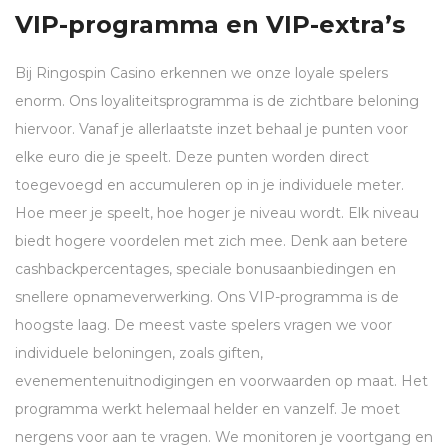
VIP-programma en VIP-extra’s
Bij Ringospin Casino erkennen we onze loyale spelers
enorm. Ons loyaliteitsprogramma is de zichtbare beloning
hiervoor. Vanaf je allerlaatste inzet behaal je punten voor
elke euro die je speelt. Deze punten worden direct
toegevoegd en accumuleren op in je individuele meter.
Hoe meer je speelt, hoe hoger je niveau wordt. Elk niveau
biedt hogere voordelen met zich mee. Denk aan betere
cashbackpercentages, speciale bonusaanbiedingen en
snellere opnameverwerking. Ons VIP-programma is de
hoogste laag. De meest vaste spelers vragen we voor
individuele beloningen, zoals giften,
evenementenuitnodigingen en voorwaarden op maat. Het
programma werkt helemaal helder en vanzelf. Je moet
nergens voor aan te vragen. We monitoren je voortgang en