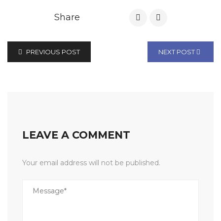
Share
PREVIOUS POST
NEXT POST
LEAVE A COMMENT
Your email address will not be published.