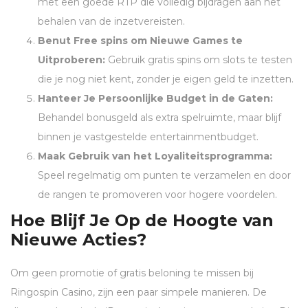
met een goede RTP die volledig bijdragen aan het
behalen van de inzetvereisten.
Benut Free spins om Nieuwe Games te
Uitproberen:
Gebruik gratis spins om slots te testen
die je nog niet kent, zonder je eigen geld te inzetten.
Hanteer Je Persoonlijke Budget in de Gaten:
Behandel bonusgeld als extra spelruimte, maar blijf
binnen je vastgestelde entertainmentbudget.
Maak Gebruik van het Loyaliteitsprogramma:
Speel regelmatig om punten te verzamelen en door
de rangen te promoveren voor hogere voordelen.
Hoe Blijf Je Op de Hoogte van
Nieuwe Acties?
Om geen promotie of gratis beloning te missen bij
Ringospin Casino, zijn een paar simpele manieren. De