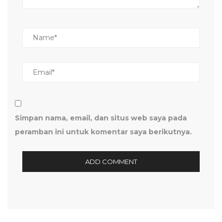
Simpan nama, email, dan situs web saya pada
peramban ini untuk komentar saya berikutnya.