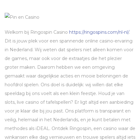
Welkom bij Ringospin Casino
https://ringospins.com/nl-nl/
.
Dit is jouw plek voor een spannende online casino-ervaring
in Nederland. Wij weten dat spelers niet alleen komen voor
de games, maar ook voor de extraatjes die het plezier
groter maken. Daarom hebben we een omgeving
gemaakt waar dagelijkse acties en mooie beloningen de
hoofdrol spelen. Ons doel is duidelijk: wij willen dat elke
speeldag bij ons voelt als een klein feestje. Houd je van
slots, live casino of tafelspellen? Er ligt altijd een aanbieding
voor je klaar die bij jou past. Ons platform is transparant en
veilig, helemaal in het Nederlands, en je kunt betalen met
methodes als iDEAL. Ontdek Ringospin, een casino waar de
winkansen elke dag vernieuwen en trouwe spelers altijd iets