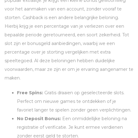
populair extraatje: je krijgt een kleine bonus gewoonweg
voor het aanmaken van een account, zonder vooraf te
storten. Cashback is een andere belangrijke beloning.
Hierbij krijg je een percentage van je verliezen over een
bepaalde periode geretourneerd, een soort zekerheid. Tot
slot zijn er bonusgeld aanbiedingen, waarbij we een
percentage over je storting vergelijken met extra
speeltegoed. Al deze beloningen hebben duidelijke
voorwaarden, maar ze zijn er om je ervaring aangenamer te
maken.
Free Spins:
Gratis draaien op geselecteerde slots.
Perfect om nieuwe games te ontdekken of je
favoriet langer te spelen zonder geen verplichtingen.
No Deposit Bonus:
Een onmiddellijke beloning na
registratie of verificatie. Je kunt ermee verdienen
zonder eerst geld te storten.