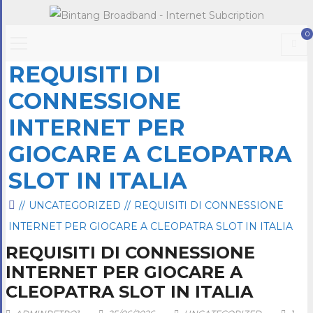
0
REQUISITI DI
CONNESSIONE
INTERNET PER
GIOCARE A CLEOPATRA
SLOT IN ITALIA
UNCATEGORIZED
REQUISITI DI CONNESSIONE
INTERNET PER GIOCARE A CLEOPATRA SLOT IN ITALIA
REQUISITI DI CONNESSIONE
INTERNET PER GIOCARE A
CLEOPATRA SLOT IN ITALIA