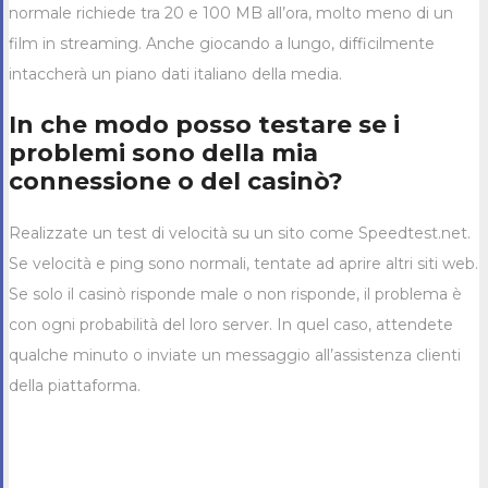
normale richiede tra 20 e 100 MB all’ora, molto meno di un
film in streaming. Anche giocando a lungo, difficilmente
intaccherà un piano dati italiano della media.
In che modo posso testare se i
problemi sono della mia
connessione o del casinò?
Realizzate un test di velocità su un sito come Speedtest.net.
Se velocità e ping sono normali, tentate ad aprire altri siti web.
Se solo il casinò risponde male o non risponde, il problema è
con ogni probabilità del loro server. In quel caso, attendete
qualche minuto o inviate un messaggio all’assistenza clienti
della piattaforma.