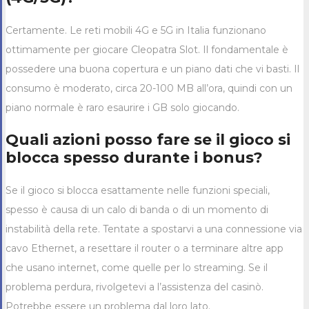
Certamente. Le reti mobili 4G e 5G in Italia funzionano
ottimamente per giocare Cleopatra Slot. Il fondamentale è
possedere una buona copertura e un piano dati che vi basti. Il
consumo è moderato, circa 20-100 MB all’ora, quindi con un
piano normale è raro esaurire i GB solo giocando.
Quali azioni posso fare se il gioco si
blocca spesso durante i bonus?
Se il gioco si blocca esattamente nelle funzioni speciali,
spesso è causa di un calo di banda o di un momento di
instabilità della rete. Tentate a spostarvi a una connessione via
cavo Ethernet, a resettare il router o a terminare altre app
che usano internet, come quelle per lo streaming. Se il
problema perdura, rivolgetevi a l’assistenza del casinò.
Potrebbe essere un problema dal loro lato.