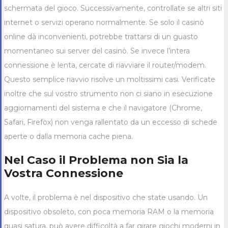
schermata del gioco. Successivamente, controllate se altri siti
internet o servizi operano normalmente. Se solo il casinò
online dà inconvenienti, potrebbe trattarsi di un guasto
momentaneo sui server del casinò. Se invece l’intera
connessione è lenta, cercate di riavviare il router/modem.
Questo semplice riavvio risolve un moltissimi casi. Verificate
inoltre che sul vostro strumento non ci siano in esecuzione
aggiornamenti del sistema e che il navigatore (Chrome,
Safari, Firefox) non venga rallentato da un eccesso di schede
aperte o dalla memoria cache piena.
Nel Caso il Problema non Sia la
Vostra Connessione
A volte, il problema è nel dispositivo che state usando. Un
dispositivo obsoleto, con poca memoria RAM o la memoria
quasi satura, può avere difficoltà a far girare giochi moderni in