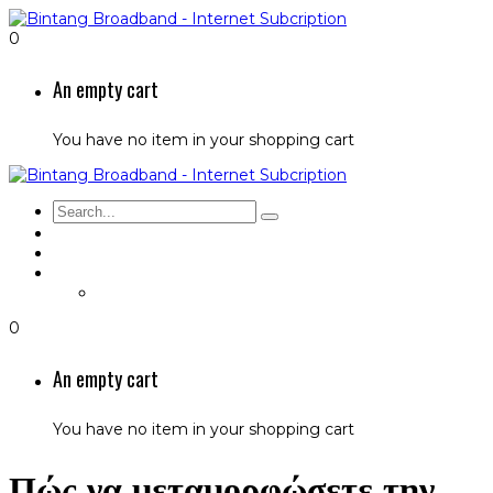
0
An empty cart
You have no item in your shopping cart
Beranda
Keluhan Gangguan
Akun Saya
Tiket Saya
0
An empty cart
You have no item in your shopping cart
Πώς να μεταμορφώσετε την