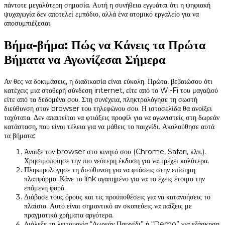
πάντοτε μεγαλύτερη σημασία. Αυτή η συνήθεια εγγυάται ότι η ψηφιακή
ψυχαγωγία δεν αποτελεί εμπόδιο, αλλά ένα ατομικό εργαλείο για να
αποσυμπιέζεσαι.
Βήμα-βήμα: Πώς να Κάνεις τα Πρώτα
Βήματα να Αγωνίζεσαι Σήμερα
Αν θες να δοκιμάσεις, η διαδικασία είναι εύκολη. Πρώτα, βεβαιώσου ότι
κατέχεις μια σταθερή σύνδεση internet, είτε από το Wi-Fi του μαγαζιού
είτε από τα δεδομένα σου. Στη συνέχεια, πληκτρολόγησε τη σωστή
διεύθυνση στον browser του τηλεφώνου σου. Η ιστοσελίδα θα ανοίξει
ταχύτατα. Δεν απαιτείται να φτιάξεις προφίλ για να αγωνιστείς στη δωρεάν
κατάσταση, που είναι τέλεια για να μάθεις το παιχνίδι. Ακολούθησε αυτά
τα βήματα:
Άνοιξε τον browser στο κινητό σου (Chrome, Safari, κλπ.).
Χρησιμοποίησε την πιο νεότερη έκδοση για να τρέχει καλύτερα.
Πληκτρολόγησε τη διεύθυνση για να φτάσεις στην επίσημη
πλατφόρμα. Κάνε το link αγαπημένο για να το έχεις έτοιμο την
επόμενη φορά.
Διάβασε τους όρους και τις προϋποθέσεις για να κατανοήσεις το
πλαίσιο. Αυτό είναι σημαντικό αν σκοπεύεις να παίξεις με
πραγματικά χρήματα αργότερα.
Διάλεξε τη λειτουργία “Δωρεάν Παιχνίδι” ή “Demo” για εξάσκηση