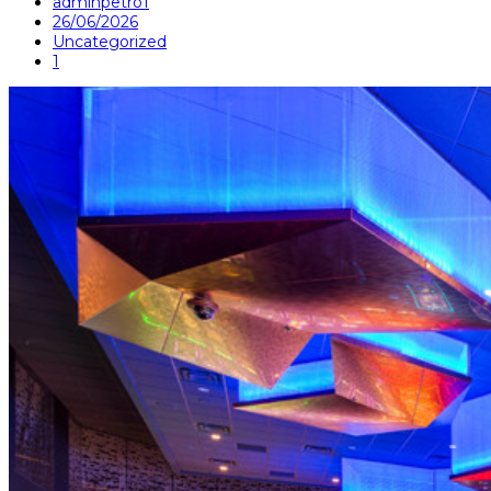
adminpetro1
26/06/2026
Uncategorized
1