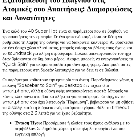
Ατομικές σου Απαιτήσεις: Διαμορφώσεις
και Δυνατότητες
Ένα καλό του 40 Super Hot είναι οι παράμετροι που σε βοηθούν να
τροποποιήσεις την εμπειρία. Σε ένα φωτεινό καφέ, είσαι σε θέση να
ρυθμίσεις τη λάμψη της οθόνης για να διακρίνεις καλύτερα. Αν βρίσκεσαι
σε ένα ήσυχο χώρο πλυσίματος, μπορείς επίσης να βάλεις τους ήχους και
το soundtrack για πλήρη ατμόσφαιρα. Πολλοί απενεργοποιούν τον ήχο
όταν βρίσκονται σε δημόσιο μέρος. Ακόμα, μπορείς να ενεργοποιήσεις το
“Quick Spin” για ακόμα περισσότερο σύντομες γύρες. Δοκίμασε αυτές
τις παραμέτρους στη δωρεάν λειτουργία για να δεις τι σε βολεύει.
Οι παράμετροι καθιστούν την εμπειρία πιο άνετη. Παραδείγματος χάριν, η
επιλογή “Spacebar to Spin” για desktop δεν ισχύει στο
smartphone, αλλά η οθόνη αφής ανταποκρίνεται σωστά. Μπορείς να
κάνεις κλικ πάνω στο βασικό πλήκτρο για περιστροφή. Επίσης, αν το
smartphone σου έχει λειτουργία “Παραμονή”, βεβαιώσου να μη σβήσει
το display κατά τη διάρκεια ενός αυτόματου γύρου. Βάλε το timeout
της οθόνης στα 2-3 λεπτά για να έχεις βεβαιότητα.
Ένταση Ήχου:
Προσάρμοσε ή κλείσε τους ήχους ανάλογα με το
περιβάλλον. Σε δημόσιο χώρο, η σιωπηλή λειτουργία είναι πιο
ευγενική επιλογή.