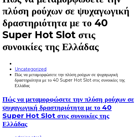
πλύση ρούχων σε ψυχαγωγική
δραστηριότητα με το 40
Super Hot Slot στις
συνοικίες της Ελλάδας
Uncategorized
Πώς να μεταμορφώσετε την πλύση ρούχων σε ψυχαγωγική
δραστηριότητα με το 40 Super Hot Slot στις συνοικίες της
Ελλάδας
Πώς να μεταμορφώσετε την πλύση ρούχων σε
ψυχαγωγική δραστηριότητα με το 40
Super Hot Slot στις συνοικίες της
Ελλάδας