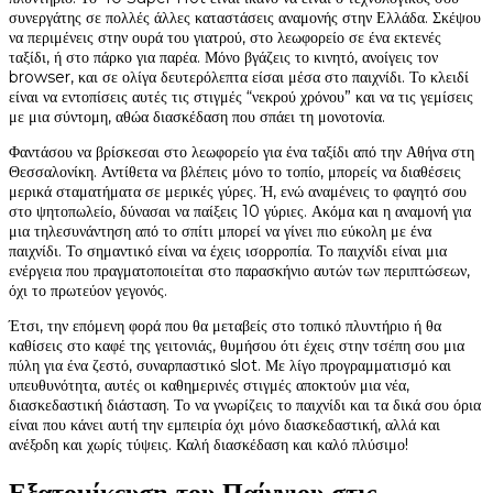
συνεργάτης σε πολλές άλλες καταστάσεις αναμονής στην Ελλάδα. Σκέψου
να περιμένεις στην ουρά του γιατρού, στο λεωφορείο σε ένα εκτενές
ταξίδι, ή στο πάρκο για παρέα. Μόνο βγάζεις το κινητό, ανοίγεις τον
browser, και σε ολίγα δευτερόλεπτα είσαι μέσα στο παιχνίδι. Το κλειδί
είναι να εντοπίσεις αυτές τις στιγμές “νεκρού χρόνου” και να τις γεμίσεις
με μια σύντομη, αθώα διασκέδαση που σπάει τη μονοτονία.
Φαντάσου να βρίσκεσαι στο λεωφορείο για ένα ταξίδι από την Αθήνα στη
Θεσσαλονίκη. Αντίθετα να βλέπεις μόνο το τοπίο, μπορείς να διαθέσεις
μερικά σταματήματα σε μερικές γύρες. Ή, ενώ αναμένεις το φαγητό σου
στο ψητοπωλείο, δύνασαι να παίξεις 10 γύριες. Ακόμα και η αναμονή για
μια τηλεσυνάντηση από το σπίτι μπορεί να γίνει πιο εύκολη με ένα
παιχνίδι. Το σημαντικό είναι να έχεις ισορροπία. Το παιχνίδι είναι μια
ενέργεια που πραγματοποιείται στο παρασκήνιο αυτών των περιπτώσεων,
όχι το πρωτεύον γεγονός.
Έτσι, την επόμενη φορά που θα μεταβείς στο τοπικό πλυντήριο ή θα
καθίσεις στο καφέ της γειτονιάς, θυμήσου ότι έχεις στην τσέπη σου μια
πύλη για ένα ζεστό, συναρπαστικό slot. Με λίγο προγραμματισμό και
υπευθυνότητα, αυτές οι καθημερινές στιγμές αποκτούν μια νέα,
διασκεδαστική διάσταση. Το να γνωρίζεις το παιχνίδι και τα δικά σου όρια
είναι που κάνει αυτή την εμπειρία όχι μόνο διασκεδαστική, αλλά και
ανέξοδη και χωρίς τύψεις. Καλή διασκέδαση και καλό πλύσιμο!
Εξατομίκευση του Παίγνιου στις