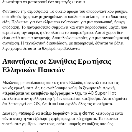
δυνατότητα να μετατραπεί ένα συμπαγές casino.
Φαντάσου την ατμόσφαιρα. Το οικείο άρωμα του απορρυπαντικού ρούχων,
ο σταθερός ήχος των μηχανημάτων, οι υπόλοιποι πελάτες με τα δικά τους
είδη. Πρόκειται για ένα κλίμα που ενθαρρύνει για μια προσωπική, ήσυχη
απόδραση. Το πανομοιότυπο συμβαίνει και στην παραδοσιακό μαγαζί που
περιμένεις την παρέα, ή στο πλατεία το απομεσήμερο. Αυτοί χώροι δεν
είναι απλά σημεία αναμονής. Αποτελούν ευκαιρίες για μια συναισθηματική
ανανέωση. Η τεχνολογική διασκέδαση, με περιορισμό, δύναται να βάλει
λίγο χρώμα σε αυτά τα θλιβερά περιβάλλοντα.
Απαντήσεις σε Συνήθεις Ερωτήσεις
Ελληνικών Παικτών
Μιλώντας με υπόλοιπους παίκτες στην Ελλάδα, συναντώ τακτικά τις
κοινές ερωτήματα. Ας τις αναλύσουμε καθεμία ξεχωριστά. Αρχική,
«Χρειάζεται να κατεβάσω πρόγραμμα;»
Όχι, το 40 Super Hot
εκτελείται στον φυλλομετρητή, δεν απαιτείται κατέβασμα. Αυτό σημαίνει
ότι λειτουργεί σε iOS, Android και σχεδόν όλες τις συστήματα.
Δεύτερη,
«Μπορώ να παίξω δωρεάν;»
Ναι, η demo λειτουργία είναι
πάντα ανοιχτή για εξάσκηση χωρίς πραγματικά χρήματα. Τα εικονικά
πιστώματα γεμίζουν μόνα τους, οπότε μπορείς να παίζεις όσο θες.