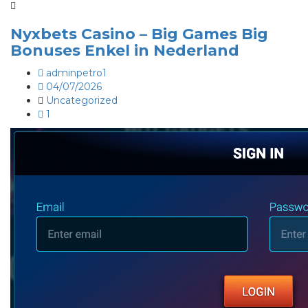
Nyxbets Casino – Big Games Big
Bonuses Enkel in Nederland
adminpetro1
04/07/2026
Uncategorized
1