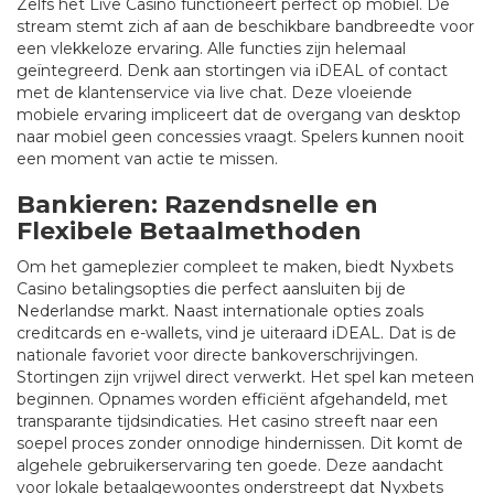
Zelfs het Live Casino functioneert perfect op mobiel. De
stream stemt zich af aan de beschikbare bandbreedte voor
een vlekkeloze ervaring. Alle functies zijn helemaal
geïntegreerd. Denk aan stortingen via iDEAL of contact
met de klantenservice via live chat. Deze vloeiende
mobiele ervaring impliceert dat de overgang van desktop
naar mobiel geen concessies vraagt. Spelers kunnen nooit
een moment van actie te missen.
Bankieren: Razendsnelle en
Flexibele Betaalmethoden
Om het gameplezier compleet te maken, biedt Nyxbets
Casino betalingsopties die perfect aansluiten bij de
Nederlandse markt. Naast internationale opties zoals
creditcards en e-wallets, vind je uiteraard iDEAL. Dat is de
nationale favoriet voor directe bankoverschrijvingen.
Stortingen zijn vrijwel direct verwerkt. Het spel kan meteen
beginnen. Opnames worden efficiënt afgehandeld, met
transparante tijdsindicaties. Het casino streeft naar een
soepel proces zonder onnodige hindernissen. Dit komt de
algehele gebruikerservaring ten goede. Deze aandacht
voor lokale betaalgewoontes onderstreept dat Nyxbets