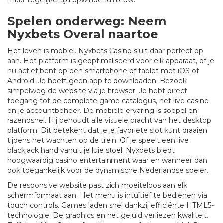
Spelen onderweg: Neem
Nyxbets Overal naartoe
Het leven is mobiel. Nyxbets Casino sluit daar perfect op
aan. Het platform is geoptimaliseerd voor elk apparaat, of je
nu actief bent op een smartphone of tablet met iOS of
Android. Je hoeft geen app te downloaden. Bezoek
simpelweg de website via je browser. Je hebt direct
toegang tot de complete game catalogus, het live casino
en je accountbeheer. De mobiele ervaring is soepel en
razendsnel. Hij behoudt alle visuele pracht van het desktop
platform. Dit betekent dat je je favoriete slot kunt draaien
tijdens het wachten op de trein. Of je speelt een live
blackjack hand vanuit je luie stoel. Nyxbets biedt
hoogwaardig casino entertainment waar en wanneer dan
ook toegankelijk voor de dynamische Nederlandse speler.
De responsive website past zich moeiteloos aan elk
schermformaat aan. Het menu is intuïtief te bedienen via
touch controls. Games laden snel dankzij efficiënte HTML5-
technologie. De graphics en het geluid verliezen kwaliteit.