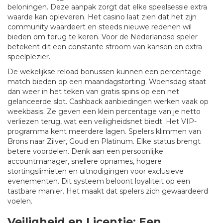
beloningen. Deze aanpak zorgt dat elke speelsessie extra
waarde kan opleveren. Het casino laat zien dat het zijn
community waardeert en steeds nieuwe redenen wil
bieden om terug te keren. Voor de Nederlandse speler
betekent dit een constante stroom van kansen en extra
speelplezier.
De wekelijkse reload bonussen kunnen een percentage
match bieden op een maandagstorting. Woensdag staat
dan weer in het teken van gratis spins op een net
gelanceerde slot. Cashback aanbiedingen werken vaak op
weekbasis. Ze geven een klein percentage van je netto
verliezen terug, wat een veiligheidsnet biedt. Het VIP-
programma kent meerdere lagen. Spelers klimmen van
Brons naar Zilver, Goud en Platinum. Elke status brengt
betere voordelen. Denk aan een persoonlijke
accountmanager, snellere opnames, hogere
stortingslimieten en uitnodigingen voor exclusieve
evenementen. Dit systeem beloont loyaliteit op een
tastbare manier. Het maakt dat spelers zich gewaardeerd
voelen.
Veiligheid en Licentie: Een