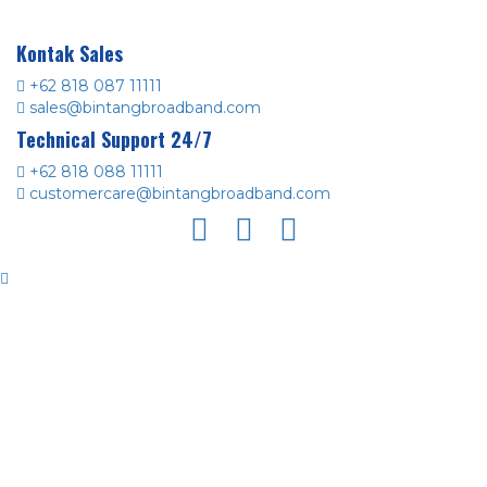
Kontak Sales
+62 818 087 11111
sales@bintangbroadband.com
Technical Support 24/7
+62 818 088 11111
customercare@bintangbroadband.com