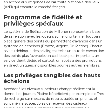
en accord aux exigences de l’Autorité Nationale des Jeux
(ANJ) qui encadre le marché français.
Programme de fidélité et
privilèges spéciaux
Le système de fidélisation de Millioner représente la base
de sa relation avec les joueurs sur le long terme. Tout pari
placé génère des points qui permettent d’avancer dans un
système de échelons (Bronze, Argent, Or, Platine). Chacun
niveau débloque des privilèges réels : un taux de conversion
des points plus favorable, un cashback plus important, un
service client dédié, et surtout, un accès à des promotions
en direct uniques, indisponibles pour les autres membres.
Les privilèges tangibles des hauts
échelons
Accéder à les niveaux supérieurs change réellement la
donne. Les joueurs Platine bénéficient par exemple d’offres
de recharge sur mesure, de retraits traités en priorité, et
sont même susceptibles de recevoir des cadeaux