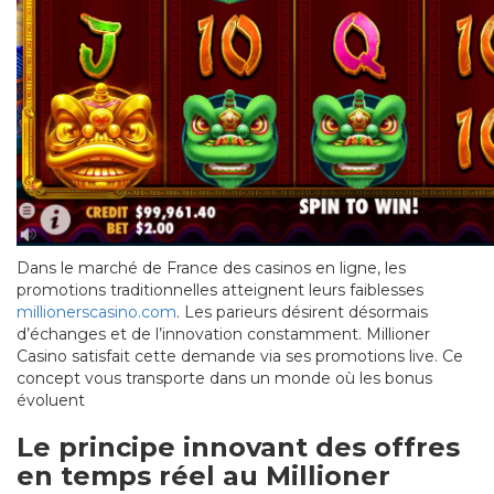
Dans le marché de France des casinos en ligne, les
promotions traditionnelles atteignent leurs faiblesses
millionerscasino.com
. Les parieurs désirent désormais
d’échanges et de l’innovation constamment. Millioner
Casino satisfait cette demande via ses promotions live. Ce
concept vous transporte dans un monde où les bonus
évoluent
Le principe innovant des offres
en temps réel au Millioner