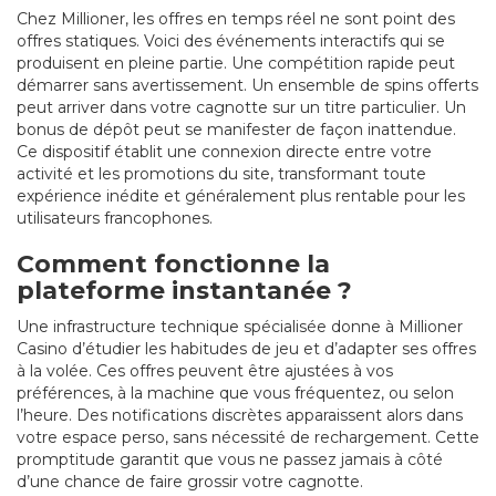
Chez Millioner, les offres en temps réel ne sont point des
offres statiques. Voici des événements interactifs qui se
produisent en pleine partie. Une compétition rapide peut
démarrer sans avertissement. Un ensemble de spins offerts
peut arriver dans votre cagnotte sur un titre particulier. Un
bonus de dépôt peut se manifester de façon inattendue.
Ce dispositif établit une connexion directe entre votre
activité et les promotions du site, transformant toute
expérience inédite et généralement plus rentable pour les
utilisateurs francophones.
Comment fonctionne la
plateforme instantanée ?
Une infrastructure technique spécialisée donne à Millioner
Casino d’étudier les habitudes de jeu et d’adapter ses offres
à la volée. Ces offres peuvent être ajustées à vos
préférences, à la machine que vous fréquentez, ou selon
l’heure. Des notifications discrètes apparaissent alors dans
votre espace perso, sans nécessité de rechargement. Cette
promptitude garantit que vous ne passez jamais à côté
d’une chance de faire grossir votre cagnotte.