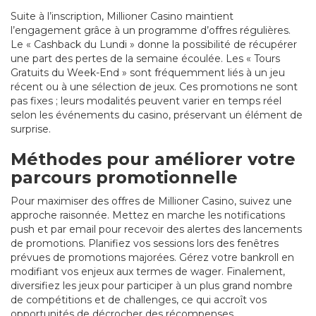
Suite à l’inscription, Millioner Casino maintient
l’engagement grâce à un programme d’offres régulières.
Le « Cashback du Lundi » donne la possibilité de récupérer
une part des pertes de la semaine écoulée. Les « Tours
Gratuits du Week-End » sont fréquemment liés à un jeu
récent ou à une sélection de jeux. Ces promotions ne sont
pas fixes ; leurs modalités peuvent varier en temps réel
selon les événements du casino, préservant un élément de
surprise.
Méthodes pour améliorer votre
parcours promotionnelle
Pour maximiser des offres de Millioner Casino, suivez une
approche raisonnée. Mettez en marche les notifications
push et par email pour recevoir des alertes des lancements
de promotions. Planifiez vos sessions lors des fenêtres
prévues de promotions majorées. Gérez votre bankroll en
modifiant vos enjeux aux termes de wager. Finalement,
diversifiez les jeux pour participer à un plus grand nombre
de compétitions et de challenges, ce qui accroît vos
opportunités de décrocher des récompenses.