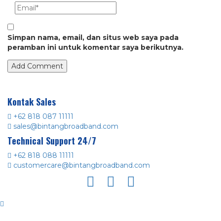
Simpan nama, email, dan situs web saya pada
peramban ini untuk komentar saya berikutnya.
Kontak Sales
+62 818 087 11111
sales@bintangbroadband.com
Technical Support 24/7
+62 818 088 11111
customercare@bintangbroadband.com