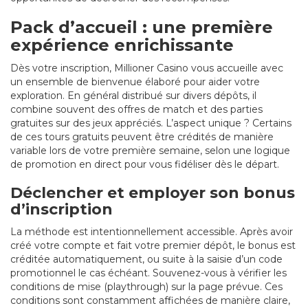
Pack d’accueil : une première
expérience enrichissante
Dès votre inscription, Millioner Casino vous accueille avec
un ensemble de bienvenue élaboré pour aider votre
exploration. En général distribué sur divers dépôts, il
combine souvent des offres de match et des parties
gratuites sur des jeux appréciés. L’aspect unique ? Certains
de ces tours gratuits peuvent être crédités de manière
variable lors de votre première semaine, selon une logique
de promotion en direct pour vous fidéliser dès le départ.
Déclencher et employer son bonus
d’inscription
La méthode est intentionnellement accessible. Après avoir
créé votre compte et fait votre premier dépôt, le bonus est
créditée automatiquement, ou suite à la saisie d’un code
promotionnel le cas échéant. Souvenez-vous à vérifier les
conditions de mise (playthrough) sur la page prévue. Ces
conditions sont constamment affichées de manière claire,