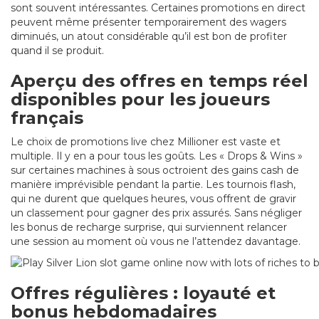
sont souvent intéressantes. Certaines promotions en direct
peuvent même présenter temporairement des wagers
diminués, un atout considérable qu’il est bon de profiter
quand il se produit.
Aperçu des offres en temps réel
disponibles pour les joueurs
français
Le choix de promotions live chez Millioner est vaste et
multiple. Il y en a pour tous les goûts. Les « Drops & Wins »
sur certaines machines à sous octroient des gains cash de
manière imprévisible pendant la partie. Les tournois flash,
qui ne durent que quelques heures, vous offrent de gravir
un classement pour gagner des prix assurés. Sans négliger
les bonus de recharge surprise, qui surviennent relancer
une session au moment où vous ne l’attendez davantage.
Offres régulières : loyauté et
bonus hebdomadaires