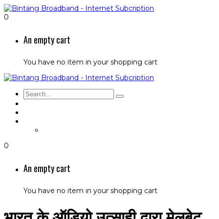
0
An empty cart
You have no item in your shopping cart
Beranda
Keluhan Gangguan
Akun Saya
Tiket Saya
0
An empty cart
You have no item in your shopping cart
भारत के ऑडियो उत्साही द्वारा मेलबेट