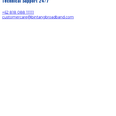
Technical Support 24/7
+62 818 088 11111
customercare@bintangbroadband.com