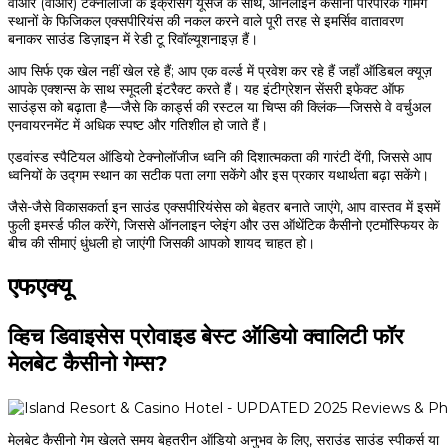
वीआर (वीआर) टेक्नोलॉजी के इंक्रेसिंग यूसेज के साथ, ऑनलाइन कैसीनो पारंपरिक गेमिंग
स्थानों के फिजिकल एक्सपीरियंस की नकल करने वाले पूरी तरह से इमर्सिव वातावरण
बनाकर साउंड डिज़ाइन में रेडी टू रिवॉल्यूशनाइज़ हैं।
आप सिर्फ एक खेल नहीं खेल रहे हैं; आप एक वर्ल्ड में प्रवेश कर रहे हैं जहाँ ऑडिबल क्यूज़
आपके एक्शन्स के साथ स्मूदली इंटरैक्ट करते हैं। यह इंटीग्रेशन सेंसरी इफेक्ट ऑफ
साउंड्स को बढ़ाता है—जैसे कि कार्ड्स की रस्टल या चिप्स की क्लिंक—जिससे वे वर्चुअल
एनवायरनमेंट में अधिक स्पष्ट और गतिशील हो जाते हैं।
एडवांस्ड स्पैटियल ऑडियो टेक्नोलॉजीज ध्वनि की दिशात्मकता की गारंटी देंगी, जिससे आप
ध्वनियों के उद्गम स्थान का सटीक पता लगा सकेंगे और इस प्रकार यथार्थता बढ़ा सकेंगे।
जैसे-जैसे विकासकर्ता इन साउंड एक्सपीरियंसेस को बेहतर बनाते जाएंगे, आप वास्तव में इसमें
फुली इमर्स्ड फील करेंगे, जिससे ऑनलाइन प्लेइंग और उस ऑथेंटिक कैसीनो एटमॉस्फियर के
बीच की सीमाएं धुंधली हो जाएंगी जिसकी आपको शायद चाहत हो।
एफएक्यू
व्हिच डिवाइसेस प्रोवाइड बेस्ट ऑडियो क्वालिटी फॉर
मेलबेट कैसीनो गेम्स?
मेलबेट कैसीनो गेम खेलते समय बेहतरीन ऑडियो अनुभव के लिए, सराउंड साउंड स्पीकर्स या