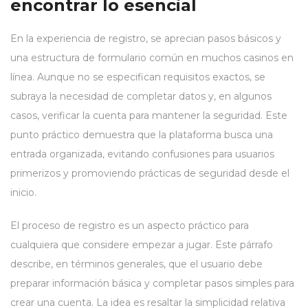
encontrar lo esencial
En la experiencia de registro, se aprecian pasos básicos y
una estructura de formulario común en muchos casinos en
línea. Aunque no se especifican requisitos exactos, se
subraya la necesidad de completar datos y, en algunos
casos, verificar la cuenta para mantener la seguridad. Este
punto práctico demuestra que la plataforma busca una
entrada organizada, evitando confusiones para usuarios
primerizos y promoviendo prácticas de seguridad desde el
inicio.
El proceso de registro es un aspecto práctico para
cualquiera que considere empezar a jugar. Este párrafo
describe, en términos generales, que el usuario debe
preparar información básica y completar pasos simples para
crear una cuenta. La idea es resaltar la simplicidad relativa