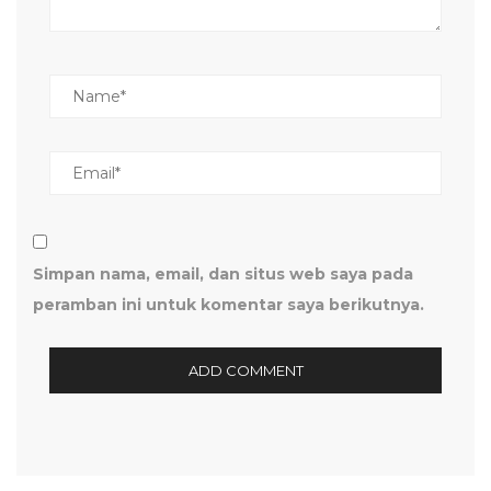
Simpan nama, email, dan situs web saya pada
peramban ini untuk komentar saya berikutnya.