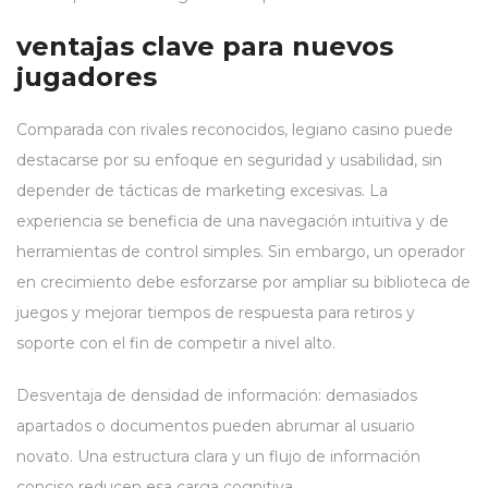
ventajas clave para nuevos
jugadores
Comparada con rivales reconocidos, legiano casino puede
destacarse por su enfoque en seguridad y usabilidad, sin
depender de tácticas de marketing excesivas. La
experiencia se beneficia de una navegación intuitiva y de
herramientas de control simples. Sin embargo, un operador
en crecimiento debe esforzarse por ampliar su biblioteca de
juegos y mejorar tiempos de respuesta para retiros y
soporte con el fin de competir a nivel alto.
Desventaja de densidad de información: demasiados
apartados o documentos pueden abrumar al usuario
novato. Una estructura clara y un flujo de información
conciso reducen esa carga cognitiva.