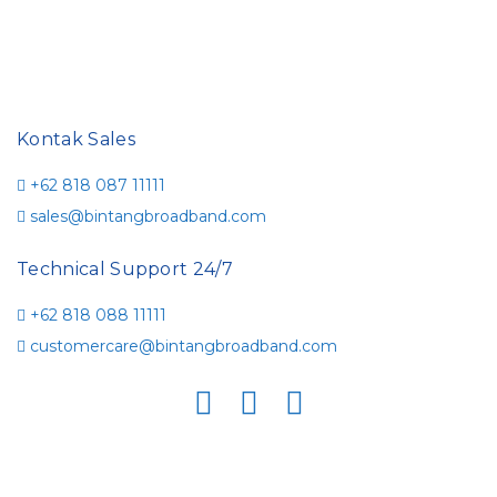
Kontak Sales
+62 818 087 11111
sales@bintangbroadband.com
Technical Support 24/7
+62 818 088 11111
customercare@bintangbroadband.com