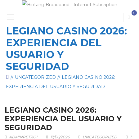
0
LEGIANO CASINO 2026:
EXPERIENCIA DEL
USUARIO Y
SEGURIDAD
UNCATEGORIZED
LEGIANO CASINO 2026:
EXPERIENCIA DEL USUARIO Y SEGURIDAD
LEGIANO CASINO 2026:
EXPERIENCIA DEL USUARIO Y
SEGURIDAD
ADMINPETRO1
17/06/2026
UNCATEGORIZED
1