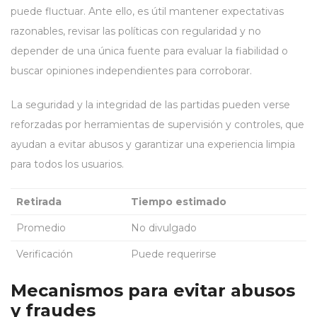
puede fluctuar. Ante ello, es útil mantener expectativas
razonables, revisar las políticas con regularidad y no
depender de una única fuente para evaluar la fiabilidad o
buscar opiniones independientes para corroborar.
La seguridad y la integridad de las partidas pueden verse
reforzadas por herramientas de supervisión y controles, que
ayudan a evitar abusos y garantizar una experiencia limpia
para todos los usuarios.
Retirada
Tiempo estimado
Promedio
No divulgado
Verificación
Puede requerirse
Mecanismos para evitar abusos
y fraudes