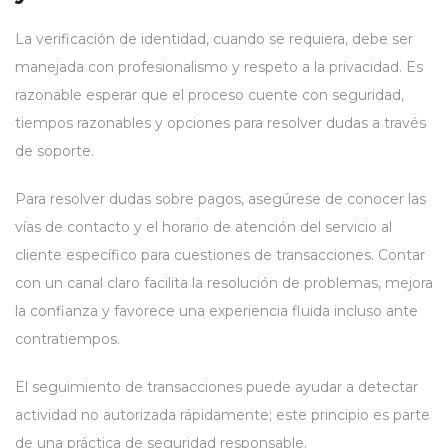
La verificación de identidad, cuando se requiera, debe ser
manejada con profesionalismo y respeto a la privacidad. Es
razonable esperar que el proceso cuente con seguridad,
tiempos razonables y opciones para resolver dudas a través
de soporte.
Para resolver dudas sobre pagos, asegúrese de conocer las
vías de contacto y el horario de atención del servicio al
cliente específico para cuestiones de transacciones. Contar
con un canal claro facilita la resolución de problemas, mejora
la confianza y favorece una experiencia fluida incluso ante
contratiempos.
El seguimiento de transacciones puede ayudar a detectar
actividad no autorizada rápidamente; este principio es parte
de una práctica de seguridad responsable.