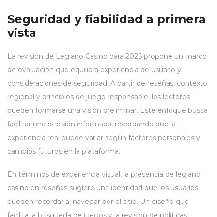
Seguridad y fiabilidad a primera
vista
La revisión de Legiano Casino para 2026 propone un marco
de evaluación que equilibra experiencia de usuario y
consideraciones de seguridad. A partir de reseñas, contexto
regional y principios de juego responsable, los lectores
pueden formarse una visión preliminar. Este enfoque busca
facilitar una decisión informada, recordando que la
experiencia real puede variar según factores personales y
cambios futuros en la plataforma.
En términos de experiencia visual, la presencia de legiano
casino en reseñas sugiere una identidad que los usuarios
pueden recordar al navegar por el sitio. Un diseño que
facilita la búsqueda de juegos y la revisión de políticas