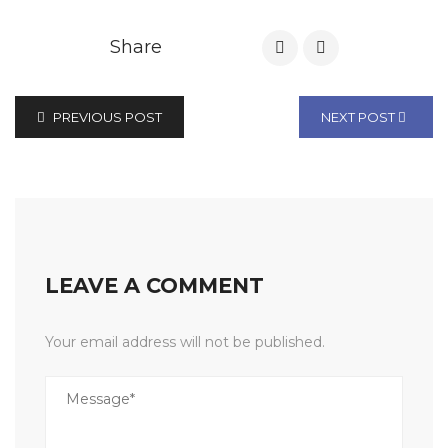
Share
PREVIOUS POST
NEXT POST
LEAVE A COMMENT
Your email address will not be published.