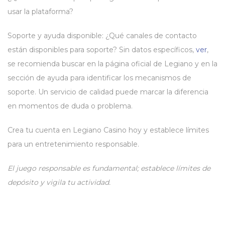
usar la plataforma?
Soporte y ayuda disponible: ¿Qué canales de contacto
están disponibles para soporte? Sin datos específicos,
ver
,
se recomienda buscar en la página oficial de Legiano y en la
sección de ayuda para identificar los mecanismos de
soporte. Un servicio de calidad puede marcar la diferencia
en momentos de duda o problema.
Crea tu cuenta en Legiano Casino hoy y establece límites
para un entretenimiento responsable.
El juego responsable es fundamental; establece límites de
depósito y vigila tu actividad.