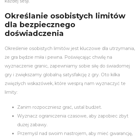
każdej sesji.
Określanie osobistych limitów
dla bezpiecznego
doświadczenia
Określenie osobistych limitów jest kluczowe dla utrzymania,
że gra będzie miła i pewna. Poświęcając chwilę na
wyznaczenie granic, zapewniamy sobie siłę do świadomej
gry i zwiększamy globalną satysfakcję z gry. Oto kilka
zwięzłych wskazówek, które wesprą nam wyznaczyć te
limity:
Zanim rozpoczniesz grać, ustal budżet.
Wyznacz ograniczenia czasowe, aby zapobiec zbyt
dużej zabawy.
Przemyśl nad swoim nastrojem, aby mieć gwarancję,