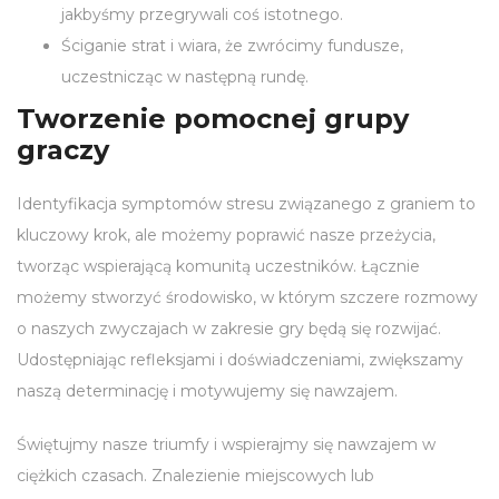
jakbyśmy przegrywali coś istotnego.
Ściganie strat i wiara, że zwrócimy fundusze,
uczestnicząc w następną rundę.
Tworzenie pomocnej grupy
graczy
Identyfikacja symptomów stresu związanego z graniem to
kluczowy krok, ale możemy poprawić nasze przeżycia,
tworząc wspierającą komunitą uczestników. Łącznie
możemy stworzyć środowisko, w którym szczere rozmowy
o naszych zwyczajach w zakresie gry będą się rozwijać.
Udostępniając refleksjami i doświadczeniami, zwiększamy
naszą determinację i motywujemy się nawzajem.
Świętujmy nasze triumfy i wspierajmy się nawzajem w
ciężkich czasach. Znalezienie miejscowych lub