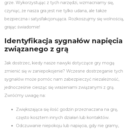
grze. Wykorzystując z tych narzędzi, wzmacniamy się,
czyniąc, że nasza gra jest nie tylko udana, ale także
bezpieczna i satysfakcjonująca. Rozkoszujmy się wolnością,
grając świadomie!
Identyfikacja sygnałów napięcia
związanego z grą
Jak dostrzec, kiedy nasze nawyki dotyczące gry mogą
zmienić się w zaniepokojenie? Wczesne dostrzeganie tych
sygnałów może pomóc nam zabezpieczyć niezależność,
jednocześnie ciesząc się wrażeniami związanymi z grą.
Zwróćmy uwagę na:
Zwiększająca się ilość godzin przeznaczana na grę,
często kosztem innych działań lub kontaktów.
Odczuwanie niepokoju lub napięcia, gdy nie gramy,