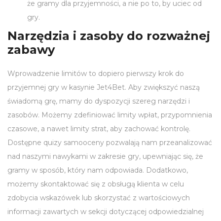
że gramy dla przyjemności, a nie po to, by uciec od
gry.
Narzędzia i zasoby do rozważnej
zabawy
Wprowadzenie limitów to dopiero pierwszy krok do
przyjemnej gry w kasynie Jet4Bet. Aby zwiększyć naszą
świadomą grę, mamy do dyspozycji szereg narzędzi i
zasobów. Możemy zdefiniować limity wpłat, przypomnienia
czasowe, a nawet limity strat, aby zachować kontrolę.
Dostępne quizy samooceny pozwalają nam przeanalizować
nad naszymi nawykami w zakresie gry, upewniając się, że
gramy w sposób, który nam odpowiada. Dodatkowo,
możemy skontaktować się z obsługą klienta w celu
zdobycia wskazówek lub skorzystać z wartościowych
informacji zawartych w sekcji dotyczącej odpowiedzialnej