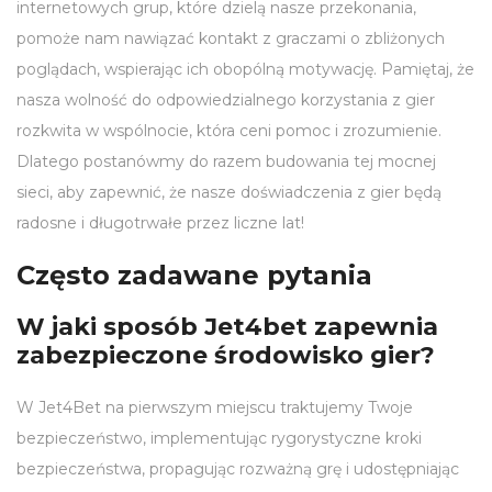
internetowych grup, które dzielą nasze przekonania,
pomoże nam nawiązać kontakt z graczami o zbliżonych
poglądach, wspierając ich obopólną motywację. Pamiętaj, że
nasza wolność do odpowiedzialnego korzystania z gier
rozkwita w wspólnocie, która ceni pomoc i zrozumienie.
Dlatego postanówmy do razem budowania tej mocnej
sieci, aby zapewnić, że nasze doświadczenia z gier będą
radosne i długotrwałe przez liczne lat!
Często zadawane pytania
W jaki sposób Jet4bet zapewnia
zabezpieczone środowisko gier?
W Jet4Bet na pierwszym miejscu traktujemy Twoje
bezpieczeństwo, implementując rygorystyczne kroki
bezpieczeństwa, propagując rozważną grę i udostępniając