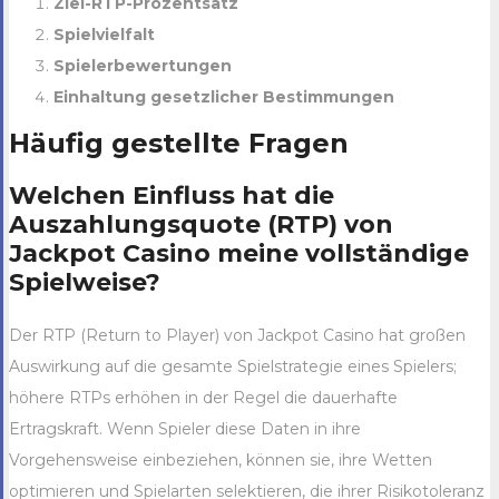
Ziel-RTP-Prozentsatz
Spielvielfalt
Spielerbewertungen
Einhaltung gesetzlicher Bestimmungen
Häufig gestellte Fragen
Welchen Einfluss hat die
Auszahlungsquote (RTP) von
Jackpot Casino meine vollständige
Spielweise?
Der RTP (Return to Player) von Jackpot Casino hat großen
Auswirkung auf die gesamte Spielstrategie eines Spielers;
höhere RTPs erhöhen in der Regel die dauerhafte
Ertragskraft. Wenn Spieler diese Daten in ihre
Vorgehensweise einbeziehen, können sie, ihre Wetten
optimieren und Spielarten selektieren, die ihrer Risikotoleranz