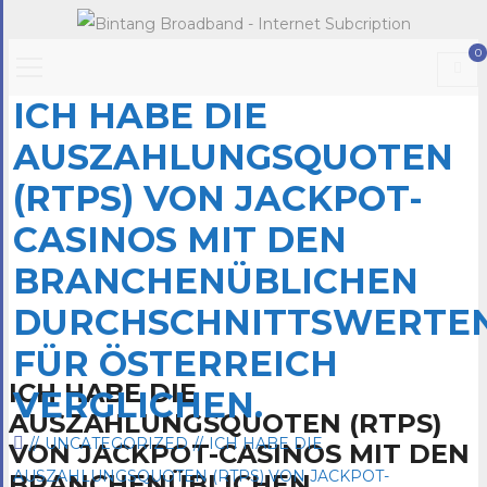
0
ICH HABE DIE
AUSZAHLUNGSQUOTEN
(RTPS) VON JACKPOT-
CASINOS MIT DEN
BRANCHENÜBLICHEN
DURCHSCHNITTSWERTE
FÜR ÖSTERREICH
ICH HABE DIE
VERGLICHEN.
AUSZAHLUNGSQUOTEN (RTPS)
UNCATEGORIZED
ICH HABE DIE
VON JACKPOT-CASINOS MIT DEN
AUSZAHLUNGSQUOTEN (RTPS) VON JACKPOT-
BRANCHENÜBLICHEN