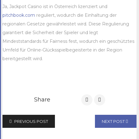
Ja, Jackpot Casino ist in Österreich lizenziert und
pitchbook.com
reguliert, wodurch die Einhaltung der
regionalen Gesetze gewährleistet wird. Diese Regulierung
garantiert die Sicherheit der Spieler und legt
Mindeststandards für Fairness fest, wodurch ein geschütztes
Umfeld für Online-Glücksspielbegeisterte in der Region
bereitgestellt wird.
Share
PREVIOUS POST
NEXT POST