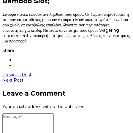
Bamboo Slot;
Σίγουρα αξίζει, εφόσον αντιληφθείς τους όρους. Οι δωρεάν περιστροφές ή
τα μπόνους κατάθεσης μπορούν να παρατείνουν πολύ το χρόνο παιχνιδιού
σου χωρίς να καταβάλεις επιπλέον, δίνοντάς σου περισσότερες
δυνατότητες για κέρδη. Να είσαι συνετός με τους όρους wagering
requirements: σιγούρεψε ότι μπορείς να τους καλύψεις πριν απαιτήσεις
μια προσφορά.
Share
Previous Post
Next Post
Leave a Comment
Your email address will not be published.