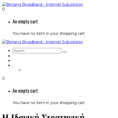
0
An empty cart
You have no item in your shopping cart
Beranda
Keluhan Gangguan
Akun Saya
Tiket Saya
0
An empty cart
You have no item in your shopping cart
Η Ιδανική Στρατηγική