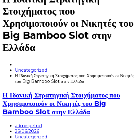
Στοιχήματος που
Χρησιμοποιούν οι Νικητές του
Big Bamboo Slot στην
Ελλάδα
Uncategorized
Η Ιδανική Στρατηγική Στοιχήματος που Χρησιμοποιούν οι Νικητές
του Big Bamboo Slot στην Ελλάδα
Η Ιδανική Στρατηγική Στοιχήματος που
Χρησιμοποιούν οι Νικητές του Big
Bamboo Slot στην Ελλάδα
adminpetro1
26/06/2026
Uncategorized