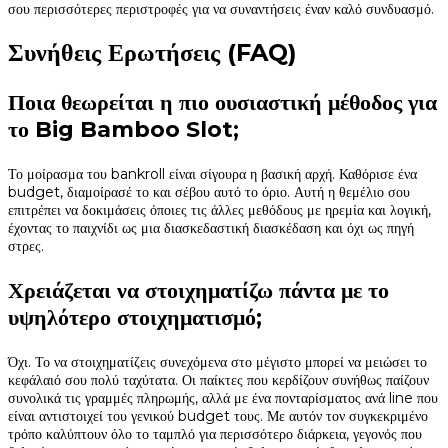
σου περισσότερες περιστροφές για να συναντήσεις έναν καλό συνδυασμό.
Συνήθεις Ερωτήσεις (FAQ)
Ποια θεωρείται η πιο ουσιαστική μέθοδος για
το Big Bamboo Slot;
Το μοίρασμα του bankroll είναι σίγουρα η βασική αρχή. Καθόρισε ένα
budget, διαμοίρασέ το και σέβου αυτό το όριο. Αυτή η θεμέλιο σου
επιτρέπει να δοκιμάσεις όποιες τις άλλες μεθόδους με ηρεμία και λογική,
έχοντας το παιχνίδι ως μια διασκεδαστική διασκέδαση και όχι ως πηγή
στρες.
Χρειάζεται να στοιχηματίζω πάντα με το
υψηλότερο στοιχηματισμό;
Όχι. Το να στοιχηματίζεις συνεχόμενα στο μέγιστο μπορεί να μειώσει το
κεφάλαιό σου πολύ ταχύτατα. Οι παίκτες που κερδίζουν συνήθως παίζουν
συνολικά τις γραμμές πληρωμής, αλλά με ένα πονταρίσματος ανά line που
είναι αντιστοιχεί του γενικού budget τους. Με αυτόν τον συγκεκριμένο
τρόπο καλύπτουν όλο το ταμπλό για περισσότερο διάρκεια, γεγονός που