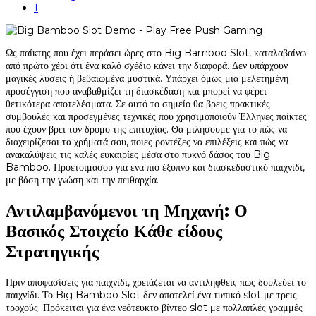
1
Ως παίκτης που έχει περάσει ώρες στο Big Bamboo Slot, καταλαβαίνω
από πρώτο χέρι ότι ένα καλό σχέδιο κάνει την διαφορά. Δεν υπάρχουν
μαγικές λύσεις ή βεβαιωμένα μυστικά. Υπάρχει όμως μια μελετημένη
προσέγγιση που αναβαθμίζει τη διασκέδαση και μπορεί να φέρει
θετικότερα αποτελέσματα. Σε αυτό το σημείο θα βρεις πρακτικές
συμβουλές και προσεγμένες τεχνικές που χρησιμοποιούν Έλληνες παίκτες
που έχουν βρει τον δρόμο της επιτυχίας. Θα μιλήσουμε για το πώς να
διαχειρίζεσαι τα χρήματά σου, ποιες ροντέζες να επιλέξεις και πώς να
ανακαλύψεις τις καλές ευκαιρίες μέσα στο πυκνό δάσος του Big
Bamboo. Προετοιμάσου για ένα πιο έξυπνο και διασκεδαστικό παιχνίδι,
με βάση την γνώση και την πειθαρχία.
Αντιλαμβανόμενοι τη Μηχανή: Ο
Βασικός Στοιχείο Κάθε είδους
Στρατηγικής
Πριν αποφασίσεις για παιχνίδι, χρειάζεται να αντιληφθείς πώς δουλεύει το
παιχνίδι. Το Big Bamboo Slot δεν αποτελεί ένα τυπικό slot με τρεις
τροχούς. Πρόκειται για ένα νεότευκτο βίντεο slot με πολλαπλές γραμμές