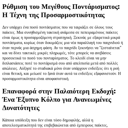
Ρύθμιση του Μεγέθους Ποντάρισματος:
Η Τέχνη της Προσαρμοστικότητας
Δεν υπάρχει ένα ποσό ποντάσματος που να ταιριάζει σε όλους τους
παίκτες. Μια συνηθισμένη τακτική ανάμεσα σε πεπειραμένους παίκτες
είναι όμως η προσαρμοζόμενη στρατηγική. Ξεκινάς με εξαιρετικά μικρά
ποντάσματα, κυρίως όταν δοκιμάζεις μια νέα παραλλαγή του παιχνιδιού ή
όταν περνάς μια άσχημη φάση. Αν το παιχνίδι ξεκινήσει να “ζεσταίνεται”
και να δίνει τακτικές μικρές πληρωμές, τότε μπορείς να ανεβάσεις
προσεκτικά το ποσό του πονταρίσματος. Το κλειδί είναι να μην
διπλασιάσεις ποτέ το ποντάρισμά σου από απελπισία μετά από πολλές
απώλειες. Αύξησέ το σταδιακά μόνο όταν υπάρχουν ενδείξεις ότι η ροή
είναι θετική, και μείωσέ το ξανά όταν αυτά τα ενδείξεις εξαφανιστούν. Η
προσαρμοστικότητα είναι αποφασιστική.
Επαναφορά στην Παλαιότερη Εκδοχή:
Ένα Έξυπνο Κόλπο για Ανανεωμένες
Δυνατότητες
Κάποια υπόδειξη που δεν είναι τόσο δημοφιλής, αλλά η
αποτελεσματικότητά της επιβεβαιώνεται από έμπειρους παίκτες,