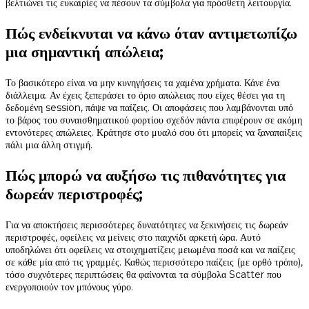
βελτιώνει τις ευκαιρίες να πέσουν τα σύμβολα για πρόσθετη λειτουργία.
Πώς ενδείκνυται να κάνω όταν αντιμετωπίζω
μια σημαντική απώλεια;
Το βασικότερο είναι να μην κυνηγήσεις τα χαμένα χρήματα. Κάνε ένα
διάλλειμα. Αν έχεις ξεπεράσει το όριο απώλειας που είχες θέσει για τη
δεδομένη session, πάψε να παίζεις. Οι αποφάσεις που λαμβάνονται υπό
το βάρος του συναισθηματικού φορτίου σχεδόν πάντα επιφέρουν σε ακόμη
εντονότερες απώλειες. Κράτησε στο μυαλό σου ότι μπορείς να ξαναπαίξεις
πάλι μια άλλη στιγμή.
Πώς μπορώ να αυξήσω τις πιθανότητες για
δωρεάν περιστροφές;
Για να αποκτήσεις περισσότερες δυνατότητες να ξεκινήσεις τις δωρεάν
περιστροφές, οφείλεις να μείνεις στο παιχνίδι αρκετή ώρα. Αυτό
υποδηλώνει ότι οφείλεις να στοιχηματίζεις μειωμένα ποσά και να παίζεις
σε κάθε μία από τις γραμμές. Καθώς περισσότερο παίζεις (με ορθό τρόπο),
τόσο συχνότερες περιπτώσεις θα φαίνονται τα σύμβολα Scatter που
ενεργοποιούν τον μπόνους γύρο.