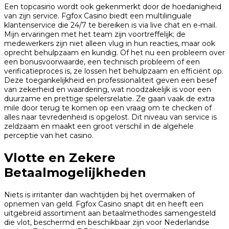
Een topcasino wordt ook gekenmerkt door de hoedanigheid
van zijn service. Fgfox Casino biedt een multilinguale
klantenservice die 24/7 te bereiken is via live chat en e-mail.
Mijn ervaringen met het team zijn voortreffelijk; de
medewerkers zijn niet alleen vlug in hun reacties, maar ook
oprecht behulpzaam en kundig. Of het nu een probleem over
een bonusvoorwaarde, een technisch probleem of een
verificatieproces is, ze lossen het behulpzaam en efficiënt op.
Deze toegankelijkheid en professionaliteit geven een besef
van zekerheid en waardering, wat noodzakelijk is voor een
duurzame en prettige spelersrelatie. Ze gaan vaak de extra
mile door terug te komen op een vraag om te checken of
alles naar tevredenheid is opgelost. Dit niveau van service is
zeldzaam en maakt een groot verschil in de algehele
perceptie van het casino.
Vlotte en Zekere
Betaalmogelijkheden
Niets is irritanter dan wachtijden bij het overmaken of
opnemen van geld. Fgfox Casino snapt dit en heeft een
uitgebreid assortiment aan betaalmethodes samengesteld
die vlot, beschermd en beschikbaar zijn voor Nederlandse