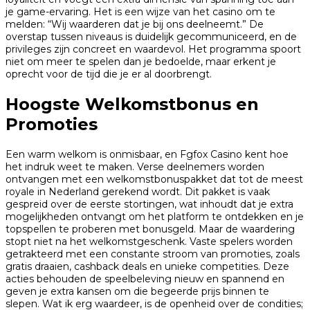
je game-ervaring. Het is een wijze van het casino om te
melden: “Wij waarderen dat je bij ons deelneemt.” De
overstap tussen niveaus is duidelijk gecommuniceerd, en de
privileges zijn concreet en waardevol. Het programma spoort
niet om meer te spelen dan je bedoelde, maar erkent je
oprecht voor de tijd die je er al doorbrengt.
Hoogste Welkomstbonus en
Promoties
Een warm welkom is onmisbaar, en Fgfox Casino kent hoe
het indruk weet te maken. Verse deelnemers worden
ontvangen met een welkomstbonuspakket dat tot de meest
royale in Nederland gerekend wordt. Dit pakket is vaak
gespreid over de eerste stortingen, wat inhoudt dat je extra
mogelijkheden ontvangt om het platform te ontdekken en je
topspellen te proberen met bonusgeld. Maar de waardering
stopt niet na het welkomstgeschenk. Vaste spelers worden
getrakteerd met een constante stroom van promoties, zoals
gratis draaien, cashback deals en unieke competities. Deze
acties behouden de speelbeleving nieuw en spannend en
geven je extra kansen om die begeerde prijs binnen te
slepen. Wat ik erg waardeer, is de openheid over de condities;