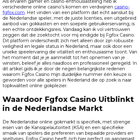
Als ervaren gamer en casino-enthousiasteling heb ik
verscheidene online casino’s komen en verdwijnen
casino-
fgfox.com
. Het vinden van een platform dat echt aansluit bij
de Nederlandse speler, met de juiste licenties, een uitgebreid
aanbod van gokkasten en een soepele gebruikerservaring, is
een echte ontdekkingsreis. Vandaag kan ik vol vertrouwen
zeggen dat die zoektocht voor mij eindigde bij Fgfox Casino.
Dit platform onderscheidt zich niet alleen door zijn robuuste
veiligheid en legale status in Nederland, maar ook door een
unieke speelervaring die vitaliteit en enthousiasme toont. Van
het moment dat je je aanmeldt tot het opnemen van je
winsten, beleef je alles naadloos en professioneel geregeld. In
dit artikel gids ik je door de negen belangrijkste redenen
waarom Fgfox Casino mijn duidelijke nummer één keuze is
geworden voor alle spelers in Nederland die op zoek is naar
topkwaliteit online gokplezier.
Waardoor Fgfox Casino Uitblinkt
in de Nederlandse Markt
De Nederlandse online gokmarkt is specifiek, met strenge
eisen van de Kansspelautoriteit (KSA) en een specifieke
smaak van spelers die prefereren van bepaalde providers en
speltypes. Fgfox Casino heeft zich hier perfect op aangepast.