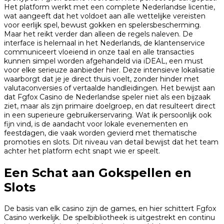
Het platform werkt met een complete Nederlandse licentie,
wat aangeeft dat het voldoet aan alle wettelijke vereisten
voor eerlijk spel, bewust gokken en spelersbescherming.
Maar het reikt verder dan alleen de regels naleven. De
interface is helemaal in het Nederlands, de klantenservice
communiceert vloeiend in onze taal en alle transacties
kunnen simpel worden afgehandeld via iDEAL, een must
voor elke serieuze aanbieder hier. Deze intensieve lokalisatie
waarborgt dat je je direct thuis voelt, zonder hinder met
valutaconversies of vertaalde handleidingen. Het bewijst aan
dat Fgfox Casino de Nederlandse speler niet als een bijzaak
ziet, maar als zijn primaire doelgroep, en dat resulteert direct
in een superieure gebruikerservaring. Wat ik persoonlijk ook
fijn vind, is de aandacht voor lokale evenementen en
feestdagen, die vaak worden gevierd met thematische
promoties en slots. Dit niveau van detail bewijst dat het team
achter het platform echt snapt wie er speelt.
Een Schat aan Gokspellen en
Slots
De basis van elk casino zijn de games, en hier schittert Fgfox
Casino werkelijk. De spelbibliotheek is uitgestrekt en continu