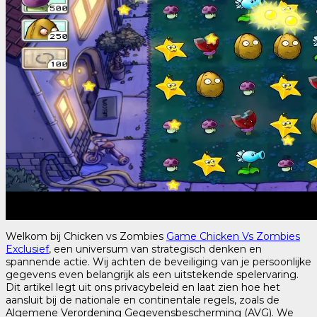
Welkom bij Chicken vs Zombies
Game Chicken Vs Zombies
Exclusief
, een universum van strategisch denken en
spannende actie. Wij achten de beveiliging van je persoonlijke
gegevens even belangrijk als een uitstekende spelervaring.
Dit artikel legt uit ons privacybeleid en laat zien hoe het
aansluit bij de nationale en continentale regels, zoals de
Algemene Verordening Gegevensbescherming (AVG). We