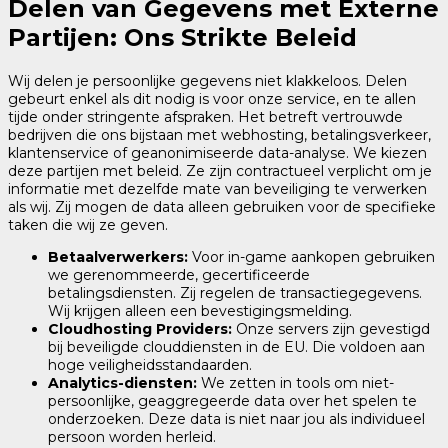
Delen van Gegevens met Externe
Partijen: Ons Strikte Beleid
Wij delen je persoonlijke gegevens niet klakkeloos. Delen
gebeurt enkel als dit nodig is voor onze service, en te allen
tijde onder stringente afspraken. Het betreft vertrouwde
bedrijven die ons bijstaan met webhosting, betalingsverkeer,
klantenservice of geanonimiseerde data-analyse. We kiezen
deze partijen met beleid. Ze zijn contractueel verplicht om je
informatie met dezelfde mate van beveiliging te verwerken
als wij. Zij mogen de data alleen gebruiken voor de specifieke
taken die wij ze geven.
Betaalverwerkers:
Voor in-game aankopen gebruiken
we gerenommeerde, gecertificeerde
betalingsdiensten. Zij regelen de transactiegegevens.
Wij krijgen alleen een bevestigingsmelding.
Cloudhosting Providers:
Onze servers zijn gevestigd
bij beveiligde clouddiensten in de EU. Die voldoen aan
hoge veiligheidsstandaarden.
Analytics-diensten:
We zetten in tools om niet-
persoonlijke, geaggregeerde data over het spelen te
onderzoeken. Deze data is niet naar jou als individueel
persoon worden herleid.