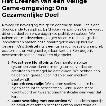
Het Creëren van een Veilige
Game-omgeving: Ons
Gezamenlijke Doel
Privacy en beveiliging zijn geen eenmalige taak. Het is een
doorlopende toewijding. Bij Chicken vs Zombies Game wordt
dit onderdeel van onze dagelijkse praktijk en cultuur. We
trainen ons medewerkers, volgen recente technologische
innovaties en passen onze maatregelen aan op nieuwe
gevaren. Ons doelstelling is een gamingomgeving waar pret,
excitement en veiligheid bij elkaar komen. Een degelijk
beschermde speler is vaak een blije speler.
Proactieve Monitoring:
We monitoren onze
systemen voortdurend in de gaten op verdachte
activiteiten en mogelijke datalekken. We hebben een
helder plan gereed voor indien er een incident
plaatsvindt.
Spelerbewustzijn:
We sporen spelers aan om hun
eigen account te beschermen. Gebruik een sterk
wachtwoord en tweefactorauthenticatie daar waar dat
kan.
Samenwerking met Instanties:
We handelen openlijk
en productief samen met toezichthouders zoals de