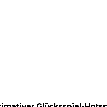
ltimativer Glücksspiel-Hots