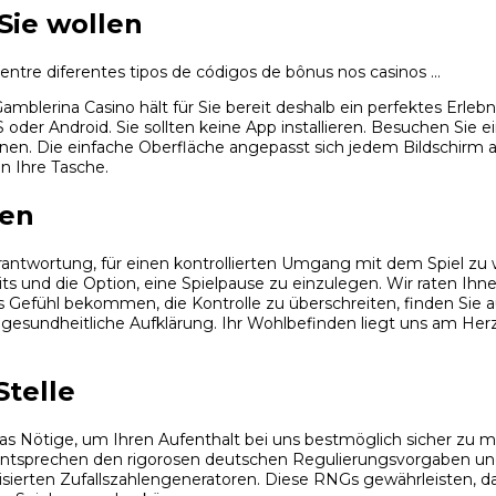
Sie wollen
amblerina Casino hält für Sie bereit deshalb ein perfektes Erlebn
oder Android. Sie sollten keine App installieren. Besuchen Sie
nen. Die einfache Oberfläche angepasst sich jedem Bildschirm an
in Ihre Tasche.
ken
 Verantwortung, für einen kontrollierten Umgang mit dem Spiel z
mits und die Option, eine Spielpause zu einzulegen. Wir raten Ih
s Gefühl bekommen, die Kontrolle zu überschreiten, finden Sie au
für gesundheitliche Aufklärung. Ihr Wohlbefinden liegt uns am 
Stelle
as Nötige, um Ihren Aufenthalt bei uns bestmöglich sicher zu 
entsprechen den rigorosen deutschen Regulierungsvorgaben und 
risierten Zufallszahlengeneratoren. Diese RNGs gewährleisten, d