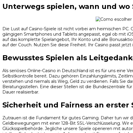
Unterwegs spielen, wann und wo 
Die Lust auf Casino-Spiele ist nicht vorbei am heimischen PC. G
gängigen Smartphones und Tablets angepasst, egal ob mit iOS 
auf das komplette Spielangebot, Ihr Konto und alle Bonusaktio
auf der Couch. Nutzen Sie diese Freiheit. Ihr Casino passt jetzt 
Bewusstes Spielen als Leitgedan
Als seriöses Online-Casino in Deutschland ist es für uns eine
Selbstkontrolle bereit. Dazu gehören Einzahlungslimits, Zeitli
verstehen und niemals als Weg, Geld zu verdienen. Falls Sie da
Beratungsstellen. Eine dieser Stellen ist die Bundeszentrale 
Dauer realisierbar.
Sicherheit und Fairness an erster 
Zutrauen ist die Fundament für gutes Gaming. Daher tun wir d
Geldbewegungen mit einer 128-Bit SSL-Verschlüsselung. Wir 
Glücksspielbehörde. Jegliche unsere Spiele operieren mit auto