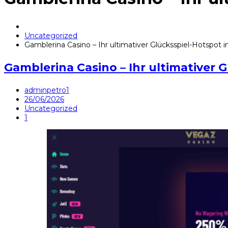
Uncategorized
Gamblerina Casino – Ihr ultimativer Glücksspiel-Hotspot 
Gamblerina Casino – Ihr ultimativer 
adminpetro1
26/06/2026
Uncategorized
1