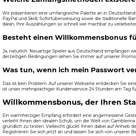
Wir präsentieren eine umfangreiche Palette an in Deutschlan
PayPal und Skrill, Sofortüberweisung sowie die traditionelle
daran, Ihre Auszahlungen so schnell wie machbar zu verarbeite
Besteht einen Willkommensbonus für 
Ja, natürlich. Neuartige Spieler aus Deutschland empfangen w
derzeitigen Bedingungen sehen Sie immer auf unserer Promot
Was tun, wenn ich mein Passwort ve
Das ist kein Problem. Auf unserer Webseite entdecken Sie eine
ist unser mehrsprachiger Kundenservice 24 Stunden am Tag für S
Willkommensbonus, der Ihren Sta
Ein warmherziger Empfang erfordert eine angemessene Geste
verleiht Ihnen den idealen Schub, um die Welt von Gamblerina
gründlich zu testen. Vielleicht glückt Ihnen dabei auf Anhieb d
Registrieren Sie sich jetzt an und lassen Sie sich von unserer 