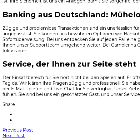
ist. Ihre Sicherheit ist uns ein Anliegen, damit Sie sorgenfrei
Banking aus Deutschland: Mühelo
Zügige und problemlose Transaktionen sind ein unerlässlich 
angepasst ist. Sie können aus bewährten Optionen wie Banküb
Sofortüberweisung. Bei uns entdecken Sie auf jeden Fall eine
Ihnen unser Supportteam umgehend weiter. Bei Gamblerina Cas
fokussieren.
Service, der Ihnen zur Seite steht
Der Einsatzbereich für Sie hört nicht bei den Spielen auf. Er 
Tag da. Wir klären Ihre Fragen zügig und professionell. Sie h
per E-Mail, Telefon und Live-Chat für Sie verfügbar. Unser Ziel 
fühlen. Sie sind bei uns ein geschätzter Gast, und unser Service
Share
Previous Post
Next Post