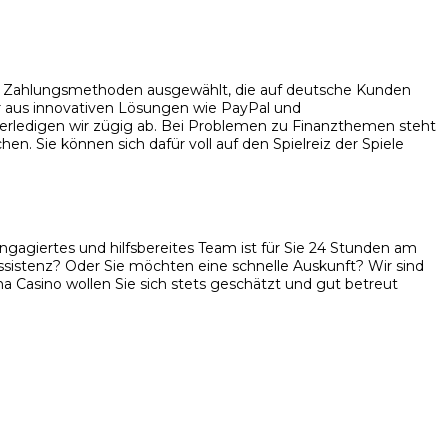
 an Zahlungsmethoden ausgewählt, die auf deutsche Kunden
r aus innovativen Lösungen wie PayPal und
 erledigen wir zügig ab. Bei Problemen zu Finanzthemen steht
 Sie können sich dafür voll auf den Spielreiz der Spiele
engagiertes und hilfsbereites Team ist für Sie 24 Stunden am
ssistenz? Oder Sie möchten eine schnelle Auskunft? Wir sind
rina Casino wollen Sie sich stets geschätzt und gut betreut