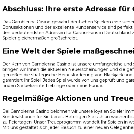
Abschluss: Ihre erste Adresse für
Das Gamblerina Casino gewährt deutschen Spielern eine sich
Bonusaktionen und der exzellente Kundenservice sind perfekt 
den bedeutendsten Adressen für Casino-Fans in Deutschland zäh
Spieler gleichermaßen großschreibt.
Eine Welt der Spiele maßgeschnei
Der Kern von Gamblerina Casino ist unsere umfangreiche und 
bringen wir Ihnen die aktuellen Neuerscheinungen und die gefr
genießen die strategische Herausforderung von Blackjack und
garantiert Ihr Spiel. Jedes Spiel wurde von uns geprüft und gara
finden Sie bekannte Lieblinge oder neue Funde.
Regelmäßige Aktionen und Treu
Bei Gamblerina Casino belohnen wir unsere loyalen Spieler i
Sonderaktionen für Sie bereit. Beteiligen Sie sich an wöchentl
zu Feiertagen. Unser Treueprogramm wandelt Ihr Spielen in 
Mit uns gestaltet sich jeder Besuch zu einer neuen Gelegenh