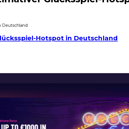
in Deutschland
Glücksspiel-Hotspot in Deutschland