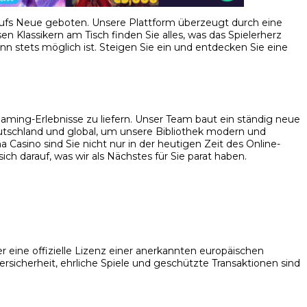
 aufs Neue geboten. Unsere Plattform überzeugt durch eine
n Klassikern am Tisch finden Sie alles, was das Spielerherz
n stets möglich ist. Steigen Sie ein und entdecken Sie eine
ming-Erlebnisse zu liefern. Unser Team baut ein ständig neue
eutschland und global, um unsere Bibliothek modern und
 Casino sind Sie nicht nur in der heutigen Zeit des Online-
h darauf, was wir als Nächstes für Sie parat haben.
 eine offizielle Lizenz einer anerkannten europäischen
rsicherheit, ehrliche Spiele und geschützte Transaktionen sind