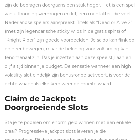
zijn de bedragen doorgaans een stuk hoger. Het is een spel
van uithoudingsvermogen en lef, een mentaliteit die veel
Nederlandse spelers aanspreekt. Titels als “Dead or Alive 2”
(met zijn legendarische sticky wilds in de gratis spins) of
“Knight Rider” zijn goede voorbeelden. Je saldo kan flink op
en neer bewegen, maar de beloning voor volharding kan
fenomenaal zijn. Pas je inzetten aan deze speelstijl aan en
blijf altijd binnen je budget. De sensatie wanneer een high
volatility slot eindelijk zijn bonusronde activeert, is voor de
echte waaghals elke keer weer de moeite waard.
Claim de Jackpot:
Doorgroeiende Slots
Sta je te popelen om enorm geld winnen met één enkele
draai? Progressieve jackpot slots leveren je die