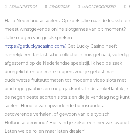
ADMINPETRO1
26/06/2026
UNCATEGORIZED
1
Hallo Nederlandse spelers! Op zoek jullie naar de leukste en
meest winstgevende online slotgames van dit moment?
Jullie mogen van geluk spreken
https://getluckyscasino.com/
. Get Lucky Casino heeft
namelijk een fantastische collectie in huis gehaald, volledig
afgestemd op de Nederlandse speelstijl. Ik heb de zaak
doorgelicht en de echte toppers voor je getest. Van
ouderwetse fruitautomaten tot moderne video slots met
prachtige graphics en mega jackpots. In dit artikel laat ik je
de negen beste soorten slots zien die je vandaag nog kunt
spelen. Houd je van opwindende bonusrondes,
betoverende verhalen, of gewoon van die typisch
Hollandse eenvoud? Hier vind je zeker een nieuwe favoriet.
Laten we de rollen maar laten draaien!