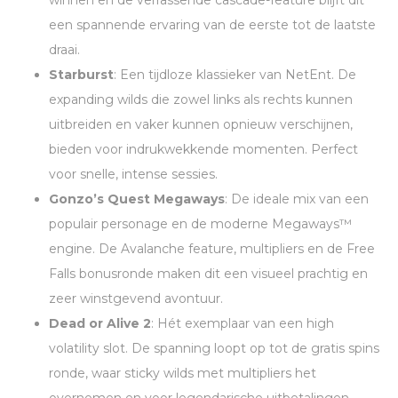
winnen en de verrassende cascade-feature blijft dit
een spannende ervaring van de eerste tot de laatste
draai.
Starburst
: Een tijdloze klassieker van NetEnt. De
expanding wilds die zowel links als rechts kunnen
uitbreiden en vaker kunnen opnieuw verschijnen,
bieden voor indrukwekkende momenten. Perfect
voor snelle, intense sessies.
Gonzo’s Quest Megaways
: De ideale mix van een
populair personage en de moderne Megaways™
engine. De Avalanche feature, multipliers en de Free
Falls bonusronde maken dit een visueel prachtig en
zeer winstgevend avontuur.
Dead or Alive 2
: Hét exemplaar van een high
volatility slot. De spanning loopt op tot de gratis spins
ronde, waar sticky wilds met multipliers het