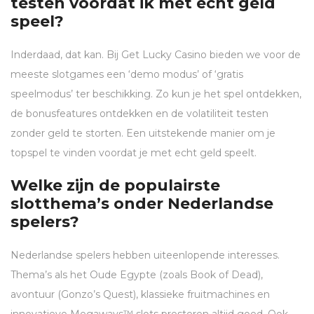
testen voordat ik met echt geld
speel?
Inderdaad, dat kan. Bij Get Lucky Casino bieden we voor de
meeste slotgames een ‘demo modus’ of ‘gratis
speelmodus’ ter beschikking. Zo kun je het spel ontdekken,
de bonusfeatures ontdekken en de volatiliteit testen
zonder geld te storten. Een uitstekende manier om je
topspel te vinden voordat je met echt geld speelt.
Welke zijn de populairste
slotthema’s onder Nederlandse
spelers?
Nederlandse spelers hebben uiteenlopende interesses.
Thema’s als het Oude Egypte (zoals Book of Dead),
avontuur (Gonzo’s Quest), klassieke fruitmachines en