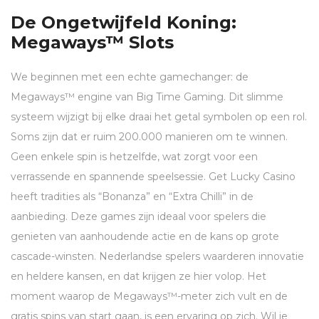
De Ongetwijfeld Koning:
Megaways™ Slots
We beginnen met een echte gamechanger: de
Megaways™ engine van Big Time Gaming. Dit slimme
systeem wijzigt bij elke draai het getal symbolen op een rol.
Soms zijn dat er ruim 200.000 manieren om te winnen.
Geen enkele spin is hetzelfde, wat zorgt voor een
verrassende en spannende speelsessie. Get Lucky Casino
heeft tradities als “Bonanza” en “Extra Chilli” in de
aanbieding. Deze games zijn ideaal voor spelers die
genieten van aanhoudende actie en de kans op grote
cascade-winsten. Nederlandse spelers waarderen innovatie
en heldere kansen, en dat krijgen ze hier volop. Het
moment waarop de Megaways™-meter zich vult en de
gratis spins van start gaan, is een ervaring op zich. Wil je