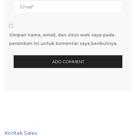
Simpan nama, email, dan situs web saya pada
peramban ini untuk komentar saya berikutnya.
Kontak Sales