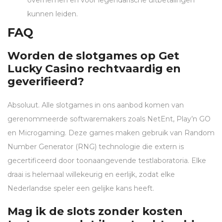
overnemen en voor legendarische uitbetalingen
kunnen leiden.
FAQ
Worden de slotgames op Get
Lucky Casino rechtvaardig en
geverifieerd?
Absoluut. Alle slotgames in ons aanbod komen van
gerenommeerde softwaremakers zoals NetEnt, Play’n GO
en Microgaming. Deze games maken gebruik van Random
Number Generator (RNG) technologie die extern is
gecertificeerd door toonaangevende testlaboratoria. Elke
draai is helemaal willekeurig en eerlijk, zodat elke
Nederlandse speler een gelijke kans heeft.
Mag ik de slots zonder kosten