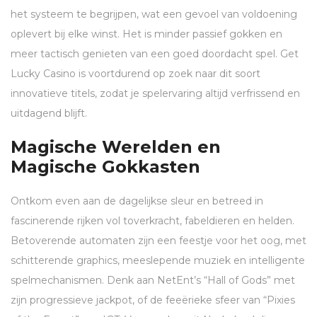
het systeem te begrijpen, wat een gevoel van voldoening
oplevert bij elke winst. Het is minder passief gokken en
meer tactisch genieten van een goed doordacht spel. Get
Lucky Casino is voortdurend op zoek naar dit soort
innovatieve titels, zodat je spelervaring altijd verfrissend en
uitdagend blijft.
Magische Werelden en
Magische Gokkasten
Ontkom even aan de dagelijkse sleur en betreed in
fascinerende rijken vol toverkracht, fabeldieren en helden.
Betoverende automaten zijn een feestje voor het oog, met
schitterende graphics, meeslepende muziek en intelligente
spelmechanismen. Denk aan NetEnt’s “Hall of Gods” met
zijn progressieve jackpot, of de feeërieke sfeer van “Pixies