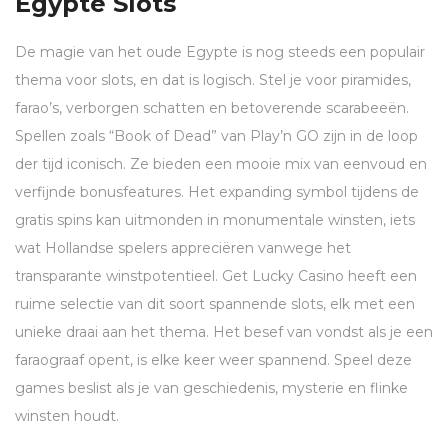
Egypte Slots
De magie van het oude Egypte is nog steeds een populair
thema voor slots, en dat is logisch. Stel je voor piramides,
farao’s, verborgen schatten en betoverende scarabeeën.
Spellen zoals “Book of Dead” van Play’n GO zijn in de loop
der tijd iconisch. Ze bieden een mooie mix van eenvoud en
verfijnde bonusfeatures. Het expanding symbol tijdens de
gratis spins kan uitmonden in monumentale winsten, iets
wat Hollandse spelers appreciëren vanwege het
transparante winstpotentieel. Get Lucky Casino heeft een
ruime selectie van dit soort spannende slots, elk met een
unieke draai aan het thema. Het besef van vondst als je een
faraograaf opent, is elke keer weer spannend. Speel deze
games beslist als je van geschiedenis, mysterie en flinke
winsten houdt.