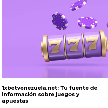
1xbetvenezuela.net: Tu fuente de
información sobre juegos y
apuestas