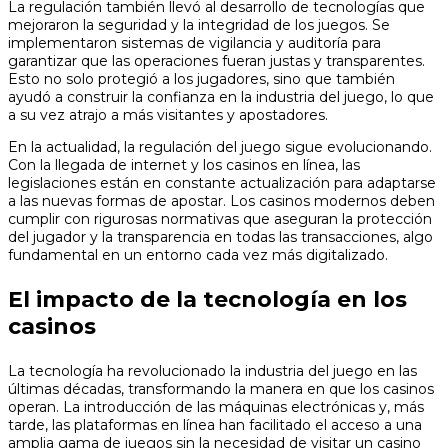
La regulación también llevó al desarrollo de tecnologías que
mejoraron la seguridad y la integridad de los juegos. Se
implementaron sistemas de vigilancia y auditoría para
garantizar que las operaciones fueran justas y transparentes.
Esto no solo protegió a los jugadores, sino que también
ayudó a construir la confianza en la industria del juego, lo que
a su vez atrajo a más visitantes y apostadores.
En la actualidad, la regulación del juego sigue evolucionando.
Con la llegada de internet y los casinos en línea, las
legislaciones están en constante actualización para adaptarse
a las nuevas formas de apostar. Los casinos modernos deben
cumplir con rigurosas normativas que aseguran la protección
del jugador y la transparencia en todas las transacciones, algo
fundamental en un entorno cada vez más digitalizado.
El impacto de la tecnología en los
casinos
La tecnología ha revolucionado la industria del juego en las
últimas décadas, transformando la manera en que los casinos
operan. La introducción de las máquinas electrónicas y, más
tarde, las plataformas en línea han facilitado el acceso a una
amplia gama de juegos sin la necesidad de visitar un casino