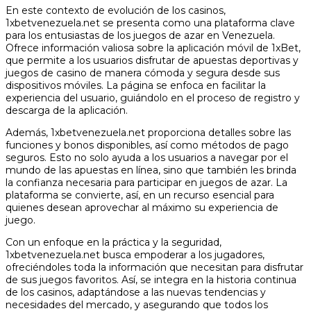
En este contexto de evolución de los casinos,
1xbetvenezuela.net se presenta como una plataforma clave
para los entusiastas de los juegos de azar en Venezuela.
Ofrece información valiosa sobre la aplicación móvil de 1xBet,
que permite a los usuarios disfrutar de apuestas deportivas y
juegos de casino de manera cómoda y segura desde sus
dispositivos móviles. La página se enfoca en facilitar la
experiencia del usuario, guiándolo en el proceso de registro y
descarga de la aplicación.
Además, 1xbetvenezuela.net proporciona detalles sobre las
funciones y bonos disponibles, así como métodos de pago
seguros. Esto no solo ayuda a los usuarios a navegar por el
mundo de las apuestas en línea, sino que también les brinda
la confianza necesaria para participar en juegos de azar. La
plataforma se convierte, así, en un recurso esencial para
quienes desean aprovechar al máximo su experiencia de
juego.
Con un enfoque en la práctica y la seguridad,
1xbetvenezuela.net busca empoderar a los jugadores,
ofreciéndoles toda la información que necesitan para disfrutar
de sus juegos favoritos. Así, se integra en la historia continua
de los casinos, adaptándose a las nuevas tendencias y
necesidades del mercado, y asegurando que todos los