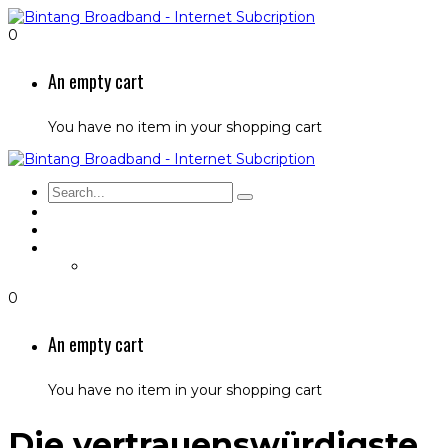
0
An empty cart
You have no item in your shopping cart
Beranda
Keluhan Gangguan
Akun Saya
Tiket Saya
0
An empty cart
You have no item in your shopping cart
Die vertrauenswürdigste