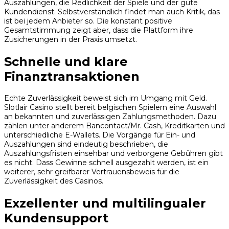
Auszahlungen, die Redlichkeit der Spiele und der gute
Kundendienst. Selbstverständlich findet man auch Kritik, das
ist bei jedem Anbieter so. Die konstant positive
Gesamtstimmung zeigt aber, dass die Plattform ihre
Zusicherungen in der Praxis umsetzt.
Schnelle und klare
Finanztransaktionen
Echte Zuverlässigkeit beweist sich im Umgang mit Geld.
Slotlair Casino stellt bereit belgischen Spielern eine Auswahl
an bekannten und zuverlässigen Zahlungsmethoden. Dazu
zählen unter anderem Bancontact/Mr. Cash, Kreditkarten und
unterschiedliche E-Wallets. Die Vorgänge für Ein- und
Auszahlungen sind eindeutig beschrieben, die
Auszahlungsfristen einsehbar und verborgene Gebühren gibt
es nicht. Dass Gewinne schnell ausgezahlt werden, ist ein
weiterer, sehr greifbarer Vertrauensbeweis für die
Zuverlässigkeit des Casinos.
Exzellenter und multilingualer
Kundensupport