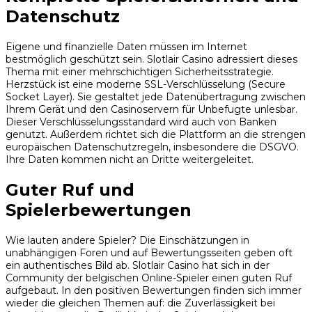
Datenschutz
Eigene und finanzielle Daten müssen im Internet
bestmöglich geschützt sein. Slotlair Casino adressiert dieses
Thema mit einer mehrschichtigen Sicherheitsstrategie.
Herzstück ist eine moderne SSL-Verschlüsselung (Secure
Socket Layer). Sie gestaltet jede Datenübertragung zwischen
Ihrem Gerät und den Casinoservern für Unbefugte unlesbar.
Dieser Verschlüsselungsstandard wird auch von Banken
genutzt. Außerdem richtet sich die Plattform an die strengen
europäischen Datenschutzregeln, insbesondere die DSGVO.
Ihre Daten kommen nicht an Dritte weitergeleitet.
Guter Ruf und
Spielerbewertungen
Wie lauten andere Spieler? Die Einschätzungen in
unabhängigen Foren und auf Bewertungsseiten geben oft
ein authentisches Bild ab. Slotlair Casino hat sich in der
Community der belgischen Online-Spieler einen guten Ruf
aufgebaut. In den positiven Bewertungen finden sich immer
wieder die gleichen Themen auf: die Zuverlässigkeit bei