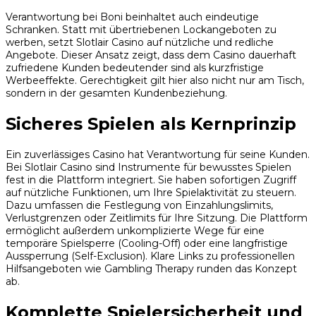
Verantwortung bei Boni beinhaltet auch eindeutige
Schranken. Statt mit übertriebenen Lockangeboten zu
werben, setzt Slotlair Casino auf nützliche und redliche
Angebote. Dieser Ansatz zeigt, dass dem Casino dauerhaft
zufriedene Kunden bedeutender sind als kurzfristige
Werbeeffekte. Gerechtigkeit gilt hier also nicht nur am Tisch,
sondern in der gesamten Kundenbeziehung.
Sicheres Spielen als Kernprinzip
Ein zuverlässiges Casino hat Verantwortung für seine Kunden.
Bei Slotlair Casino sind Instrumente für bewusstes Spielen
fest in die Plattform integriert. Sie haben sofortigen Zugriff
auf nützliche Funktionen, um Ihre Spielaktivität zu steuern.
Dazu umfassen die Festlegung von Einzahlungslimits,
Verlustgrenzen oder Zeitlimits für Ihre Sitzung. Die Plattform
ermöglicht außerdem unkomplizierte Wege für eine
temporäre Spielsperre (Cooling-Off) oder eine langfristige
Aussperrung (Self-Exclusion). Klare Links zu professionellen
Hilfsangeboten wie Gambling Therapy runden das Konzept
ab.
Komplette Spielersicherheit und