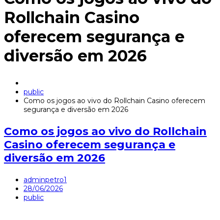
Rollchain Casino
oferecem segurança e
diversão em 2026
public
Como os jogos ao vivo do Rollchain Casino oferecem
segurança e diversão em 2026
Como os jogos ao vivo do Rollchain
Casino oferecem segurança e
diversão em 2026
adminpetro1
28/06/2026
public