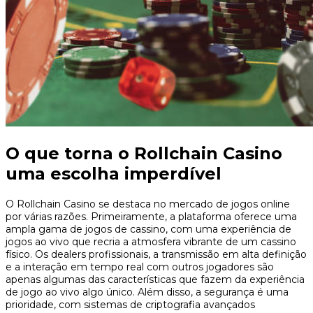
O que torna o Rollchain Casino
uma escolha imperdível
O Rollchain Casino se destaca no mercado de jogos online
por várias razões. Primeiramente, a plataforma oferece uma
ampla gama de jogos de cassino, com uma experiência de
jogos ao vivo que recria a atmosfera vibrante de um cassino
físico. Os dealers profissionais, a transmissão em alta definição
e a interação em tempo real com outros jogadores são
apenas algumas das características que fazem da experiência
de jogo ao vivo algo único. Além disso, a segurança é uma
prioridade, com sistemas de criptografia avançados