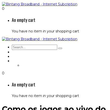
0
An empty cart
You have no item in your shopping cart
Beranda
Keluhan Gangguan
Akun Saya
Tiket Saya
0
An empty cart
You have no item in your shopping cart
Como os jogos ao vivo do