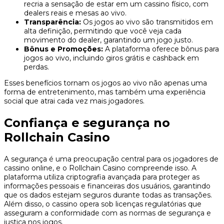
recria a sensação de estar em um cassino físico, com
dealers reais e mesas ao vivo.
Transparência:
Os jogos ao vivo são transmitidos em
alta definição, permitindo que você veja cada
movimento do dealer, garantindo um jogo justo.
Bônus e Promoções:
A plataforma oferece bônus para
jogos ao vivo, incluindo giros grátis e cashback em
perdas.
Esses benefícios tornam os jogos ao vivo não apenas uma
forma de entretenimento, mas também uma experiência
social que atrai cada vez mais jogadores.
Confiança e segurança no
Rollchain Casino
A segurança é uma preocupação central para os jogadores de
cassino online, e o Rollchain Casino compreende isso. A
plataforma utiliza criptografia avançada para proteger as
informações pessoais e financeiras dos usuários, garantindo
que os dados estejam seguros durante todas as transações.
Além disso, o cassino opera sob licenças regulatórias que
asseguram a conformidade com as normas de segurança e
justiça nos jogos.