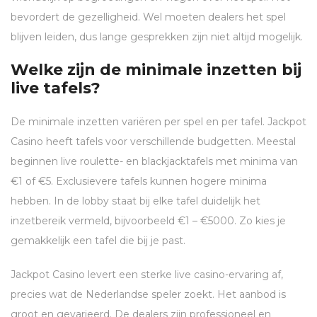
bevordert de gezelligheid. Wel moeten dealers het spel
blijven leiden, dus lange gesprekken zijn niet altijd mogelijk.
Welke zijn de minimale inzetten bij
live tafels?
De minimale inzetten variëren per spel en per tafel. Jackpot
Casino heeft tafels voor verschillende budgetten. Meestal
beginnen live roulette- en blackjacktafels met minima van
€1 of €5. Exclusievere tafels kunnen hogere minima
hebben. In de lobby staat bij elke tafel duidelijk het
inzetbereik vermeld, bijvoorbeeld €1 – €5000. Zo kies je
gemakkelijk een tafel die bij je past.
Jackpot Casino levert een sterke live casino-ervaring af,
precies wat de Nederlandse speler zoekt. Het aanbod is
groot en gevarieerd. De dealers zijn professioneel en