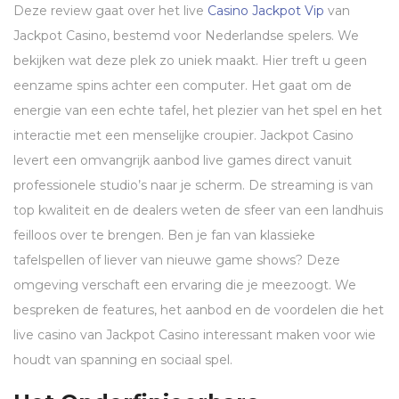
Deze review gaat over het live
Casino Jackpot Vip
van
Jackpot Casino, bestemd voor Nederlandse spelers. We
bekijken wat deze plek zo uniek maakt. Hier treft u geen
eenzame spins achter een computer. Het gaat om de
energie van een echte tafel, het plezier van het spel en het
interactie met een menselijke croupier. Jackpot Casino
levert een omvangrijk aanbod live games direct vanuit
professionele studio’s naar je scherm. De streaming is van
top kwaliteit en de dealers weten de sfeer van een landhuis
feilloos over te brengen. Ben je fan van klassieke
tafelspellen of liever van nieuwe game shows? Deze
omgeving verschaft een ervaring die je meezoogt. We
bespreken de features, het aanbod en de voordelen die het
live casino van Jackpot Casino interessant maken voor wie
houdt van spanning en sociaal spel.