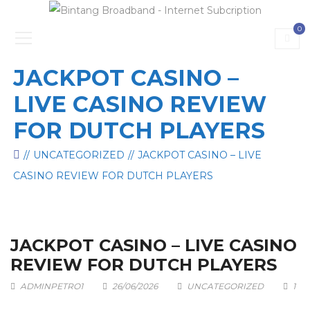
0
JACKPOT CASINO –
LIVE CASINO REVIEW
FOR DUTCH PLAYERS
UNCATEGORIZED
JACKPOT CASINO – LIVE
CASINO REVIEW FOR DUTCH PLAYERS
JACKPOT CASINO – LIVE CASINO
REVIEW FOR DUTCH PLAYERS
ADMINPETRO1
26/06/2026
UNCATEGORIZED
1