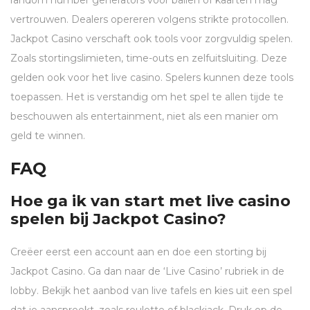
random number generators voor ballen of kaarten mag
vertrouwen. Dealers opereren volgens strikte protocollen.
Jackpot Casino verschaft ook tools voor zorgvuldig spelen.
Zoals stortingslimieten, time-outs en zelfuitsluiting. Deze
gelden ook voor het live casino. Spelers kunnen deze tools
toepassen. Het is verstandig om het spel te allen tijde te
beschouwen als entertainment, niet als een manier om
geld te winnen.
FAQ
Hoe ga ik van start met live casino
spelen bij Jackpot Casino?
Creëer eerst een account aan en doe een storting bij
Jackpot Casino. Ga dan naar de ‘Live Casino’ rubriek in de
lobby. Bekijk het aanbod van live tafels en kies uit een spel