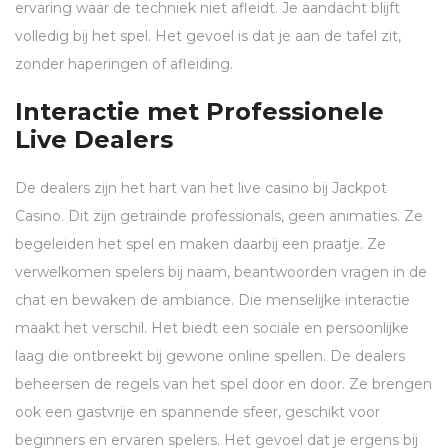
ervaring waar de techniek niet afleidt. Je aandacht blijft
volledig bij het spel. Het gevoel is dat je aan de tafel zit,
zonder haperingen of afleiding.
Interactie met Professionele
Live Dealers
De dealers zijn het hart van het live casino bij Jackpot
Casino. Dit zijn getrainde professionals, geen animaties. Ze
begeleiden het spel en maken daarbij een praatje. Ze
verwelkomen spelers bij naam, beantwoorden vragen in de
chat en bewaken de ambiance. Die menselijke interactie
maakt het verschil. Het biedt een sociale en persoonlijke
laag die ontbreekt bij gewone online spellen. De dealers
beheersen de regels van het spel door en door. Ze brengen
ook een gastvrije en spannende sfeer, geschikt voor
beginners en ervaren spelers. Het gevoel dat je ergens bij