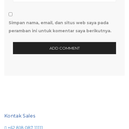
Simpan nama, email, dan situs web saya pada
peramban ini untuk komentar saya berikutnya.
Kontak Sales
+62 818 087 11111