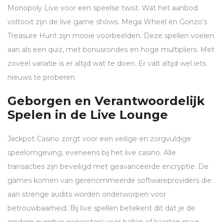
Monopoly Live voor een speelse twist. Wat het aanbod
voltooit zijn de live game shows. Mega Wheel en Gonzo’s
Treasure Hunt zijn mooie voorbeelden. Deze spellen voelen
aan als een quiz, met bonusrondes en hoge multipliers. Met
zoveel variatie is er altijd wat te doen. Er valt altijd wel iets
nieuws te proberen.
Geborgen en Verantwoordelijk
Spelen in de Live Lounge
Jackpot Casino zorgt voor een veilige en zorgvuldige
speelomgeving, eveneens bij het live casino. Alle
transacties zijn beveiligd met geavanceerde encryptie. De
games komen van gerenommeerde softwareproviders die
aan strenge audits worden onderworpen voor
betrouwbaarheid. Bij live spellen betekent dit dat je de