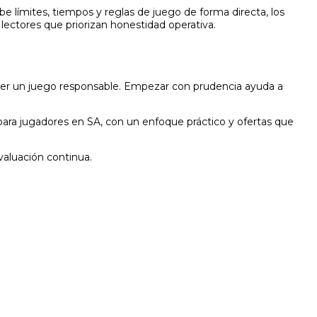
be límites, tiempos y reglas de juego de forma directa, los
lectores que priorizan honestidad operativa.
over un juego responsable. Empezar con prudencia ayuda a
para jugadores en SA, con un enfoque práctico y ofertas que
evaluación continua.