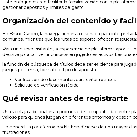
Este enfoque puede facilitar la familiarización con la platafo
gestionar depósitos y límites de gasto.
Organización del contenido y faci
En Bruno Casino, la navegación está diseñada para interpretar
comunes, mientras que las rutas de soporte ofrecen respuestas r
Para un nuevo visitante, la experiencia de plataforma aporta una 
decisiva para convertir curiosos en jugadores activos tras una exp
la función de búsqueda de títulos debe ser eficiente para jugad
juegos por tema, formato o tipo de apuesta.
Verificación de documentos para evitar retrasos
Solicitud de verificación rápida
Qué revisar antes de registrarte
Una ventaja adicional es la promesa de compatibilidad entre p
valioso para quienes juegan en diferentes entornos y desean co
En general, la plataforma podría beneficiarse de una mayor clari
frustraciones.