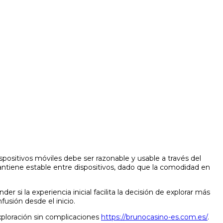
spositivos móviles debe ser razonable y usable a través del
antiene estable entre dispositivos, dado que la comodidad en
r si la experiencia inicial facilita la decisión de explorar más
fusión desde el inicio.
exploración sin complicaciones
https://brunocasino-es.com.es/
.