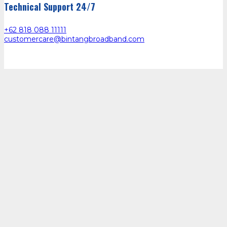
Technical Support 24/7
+62 818 088 11111
customercare@bintangbroadband.com