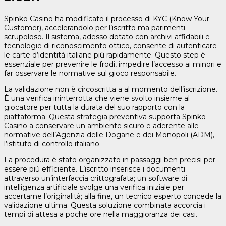
Spinko Casino ha modificato il processo di KYC (Know Your
Customer), accelerandolo per l’iscritto ma parimenti
scrupoloso. Il sistema, adesso dotato con archivi affidabili e
tecnologie di riconoscimento ottico, consente di autenticare
le carte d’identità italiane più rapidamente. Questo step è
essenziale per prevenire le frodi, impedire l’accesso ai minori e
far osservare le normative sul gioco responsabile.
La validazione non è circoscritta a al momento dell’iscrizione.
È una verifica ininterrotta che viene svolto insieme al
giocatore per tutta la durata del suo rapporto con la
piattaforma. Questa strategia preventiva supporta Spinko
Casino a conservare un ambiente sicuro e aderente alle
normative dell’Agenzia delle Dogane e dei Monopoli (ADM),
l’istituto di controllo italiano.
La procedura è stato organizzato in passaggi ben precisi per
essere più efficiente. L’iscritto inserisce i documenti
attraverso un’interfaccia crittografata; un software di
intelligenza artificiale svolge una verifica iniziale per
accertarne l’originalità; alla fine, un tecnico esperto concede la
validazione ultima. Questa soluzione combinata accorcia i
tempi di attesa a poche ore nella maggioranza dei casi.