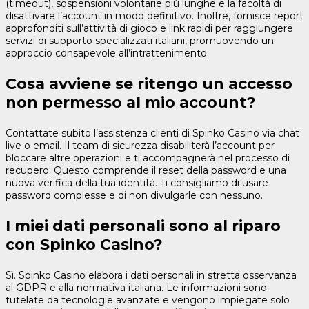
(timeout), sospensioni volontarie più lunghe e la facoltà di
disattivare l’account in modo definitivo. Inoltre, fornisce report
approfonditi sull’attività di gioco e link rapidi per raggiungere
servizi di supporto specializzati italiani, promuovendo un
approccio consapevole all’intrattenimento.
Cosa avviene se ritengo un accesso
non permesso al mio account?
Contattate subito l’assistenza clienti di Spinko Casino via chat
live o email. Il team di sicurezza disabiliterà l’account per
bloccare altre operazioni e ti accompagnerà nel processo di
recupero. Questo comprende il reset della password e una
nuova verifica della tua identità. Ti consigliamo di usare
password complesse e di non divulgarle con nessuno.
I miei dati personali sono al riparo
con Spinko Casino?
Sì. Spinko Casino elabora i dati personali in stretta osservanza
al GDPR e alla normativa italiana. Le informazioni sono
tutelate da tecnologie avanzate e vengono impiegate solo