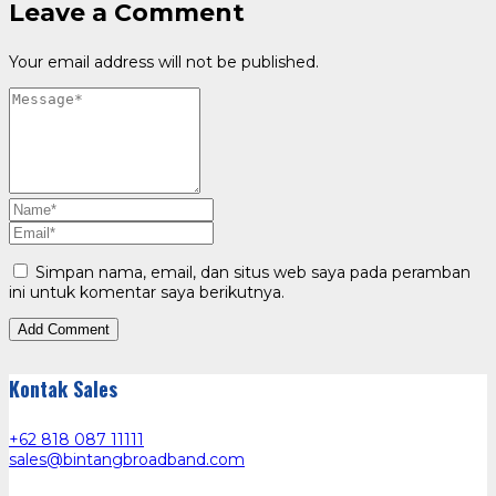
Leave a Comment
Your email address will not be published.
Simpan nama, email, dan situs web saya pada peramban
ini untuk komentar saya berikutnya.
Kontak Sales
+62 818 087 11111
sales@bintangbroadband.com