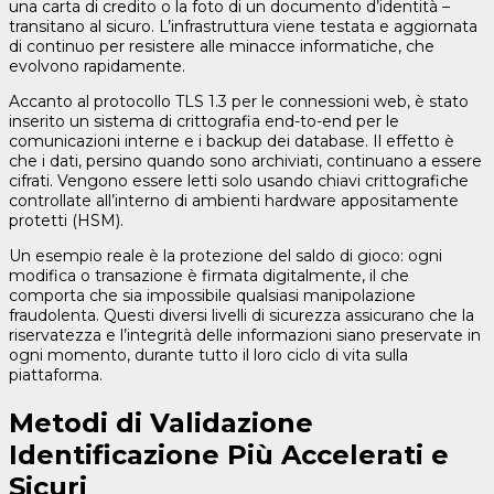
una carta di credito o la foto di un documento d’identità –
transitano al sicuro. L’infrastruttura viene testata e aggiornata
di continuo per resistere alle minacce informatiche, che
evolvono rapidamente.
Accanto al protocollo TLS 1.3 per le connessioni web, è stato
inserito un sistema di crittografia end-to-end per le
comunicazioni interne e i backup dei database. Il effetto è
che i dati, persino quando sono archiviati, continuano a essere
cifrati. Vengono essere letti solo usando chiavi crittografiche
controllate all’interno di ambienti hardware appositamente
protetti (HSM).
Un esempio reale è la protezione del saldo di gioco: ogni
modifica o transazione è firmata digitalmente, il che
comporta che sia impossibile qualsiasi manipolazione
fraudolenta. Questi diversi livelli di sicurezza assicurano che la
riservatezza e l’integrità delle informazioni siano preservate in
ogni momento, durante tutto il loro ciclo di vita sulla
piattaforma.
Metodi di Validazione
Identificazione Più Accelerati e
Sicuri