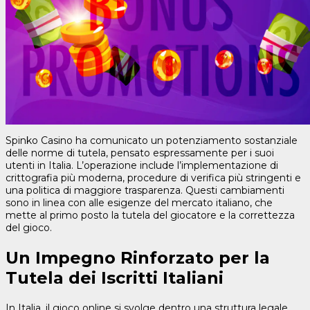
Spinko Casino ha comunicato un potenziamento sostanziale
delle norme di tutela, pensato espressamente per i suoi
utenti in Italia. L’operazione include l’implementazione di
crittografia più moderna, procedure di verifica più stringenti e
una politica di maggiore trasparenza. Questi cambiamenti
sono in linea con alle esigenze del mercato italiano, che
mette al primo posto la tutela del giocatore e la correttezza
del gioco.
Un Impegno Rinforzato per la
Tutela dei Iscritti Italiani
In Italia, il gioco online si svolge dentro una struttura legale