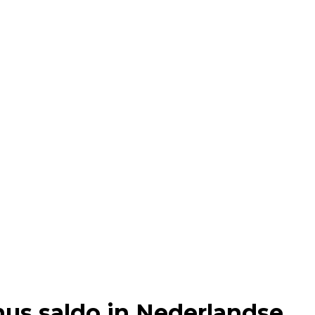
onus saldo in Nederlandse