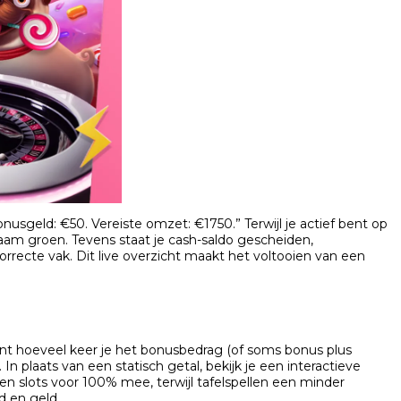
sgeld: €50. Vereiste omzet: €1750.” Terwijl je actief bent op
zaam groen. Tevens staat je cash-saldo gescheiden,
orrecte vak. Dit live overzicht maakt het voltooien van een
oont hoeveel keer je het bonusbedrag (of soms bonus plus
 plaats van een statisch getal, bekijk je een interactieve
n slots voor 100% mee, terwijl tafelspellen een minder
d en geld.