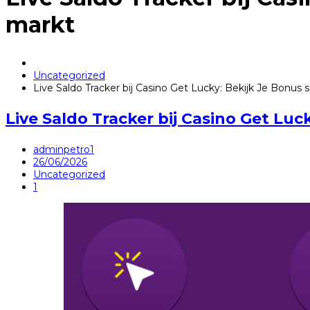
markt
Uncategorized
Live Saldo Tracker bij Casino Get Lucky: Bekijk Je Bonus
Live Saldo Tracker bij Casino Get Lu
adminpetro1
26/06/2026
Uncategorized
1