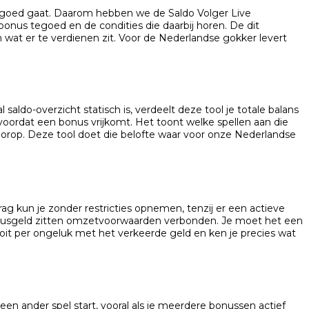
 tegoed gaat. Daarom hebben we de Saldo Volger Live
e bonus tegoed en de condities die daarbij horen. De dit
n wat er te verdienen zit. Voor de Nederlandse gokker levert
aldo-overzicht statisch is, verdeelt deze tool je totale balans
voordat een bonus vrijkomt. Het toont welke spellen aan die
oorop. Deze tool doet die belofte waar voor onze Nederlandse
rag kun je zonder restricties opnemen, tenzij er een actieve
 bonusgeld zitten omzetvoorwaarden verbonden. Je moet het een
oit per ongeluk met het verkeerde geld en ken je precies wat
en ander spel start, vooral als je meerdere bonussen actief