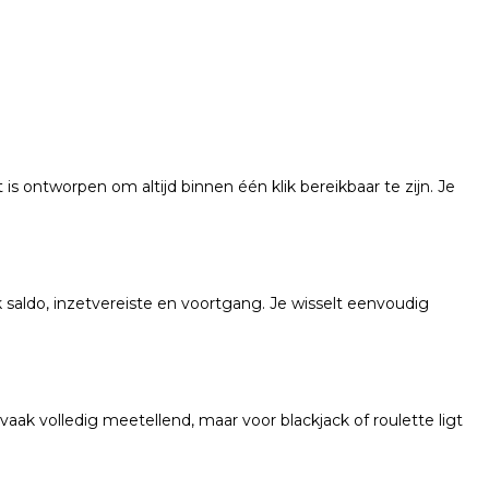
 is ontworpen om altijd binnen één klik bereikbaar te zijn. Je
saldo, inzetvereiste en voortgang. Je wisselt eenvoudig
 vaak volledig meetellend, maar voor blackjack of roulette ligt