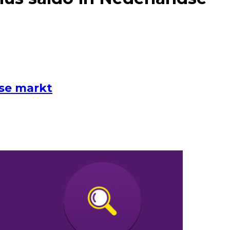
dse markt