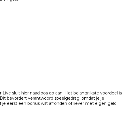
ive sluit hier naadloos op aan. Het belangrijkste voordeel is
ld. Dit bevordert verantwoord speelgedrag, omdat je je
je eerst een bonus wilt afronden of liever met eigen geld