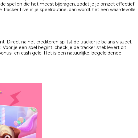
de spellen die het meest bijdragen, zodat je je omzet effectief
Tracker Live in je speelroutine, dan wordt het een waardevolle
. Direct na het crediteren splitst de tracker je balans visueel.
oor je een spel begint, check je de tracker snel: levert dit
bonus- en cash geld. Het is een natuurlijke, begeleidende