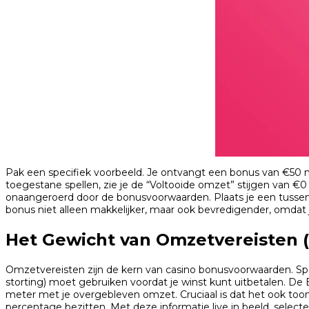
Pak een specifiek voorbeeld. Je ontvangt een bonus van €50 me
toegestane spellen, zie je de “Voltooide omzet” stijgen van €
onaangeroerd door de bonusvoorwaarden. Plaats je een tussentij
bonus niet alleen makkelijker, maar ook bevredigender, omdat je
Het Gewicht van Omzetvereisten
Omzetvereisten zijn de kern van casino bonusvoorwaarden. Spell
storting) moet gebruiken voordat je winst kunt uitbetalen. De 
meter met je overgebleven omzet. Cruciaal is dat het ook toon
percentage bezitten. Met deze informatie live in beeld, selectee