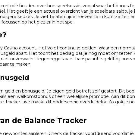
e controle houden over hun speelsessie, vooral waar het bonus
fiel. Het geeft je een actueel overzicht van je speelbare saldo, j
igere keuzes. Je ziet te allen tijde hoeveel je in kunt zetten e
focussen op het plezier in het spel.
e?
 Casino account. Het volgt continu je gelden. Waar een normaal s
 bonusgeld apart. Het toont het bedrag dat je nog moet omzetten 
niet onverwacht tegen regels aan. Transparantie geldt bij ons v
tbaar te maken.
onusgeld
gen geld en bonusgeld. Je eigen geld betreft zelf gestort. Dit bed
, zoals een welkomstbonus of een wekelijkse promotie. Aan dit
 Tracker Live maakt dit onderscheid overduidelijk. Zo gok je no
an de Balance Tracker
le gewoontes aanleren. Check de tracker voortdurend voordat je e