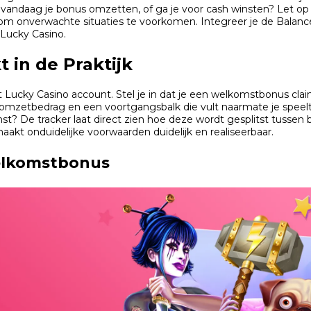
e vandaag je bonus omzetten, of ga je voor cash winsten? Let op 
 om onverwachte situaties te voorkomen. Integreer je de Balance 
Lucky Casino.
 in de Praktijk
t Lucky Casino account. Stel je in dat je een welkomstbonus claimt
 omzetbedrag en een voortgangsbalk die vult naarmate je speelt. V
st? De tracker laat direct zien hoe deze wordt gesplitst tussen 
akt onduidelijke voorwaarden duidelijk en realiseerbaar.
Welkomstbonus